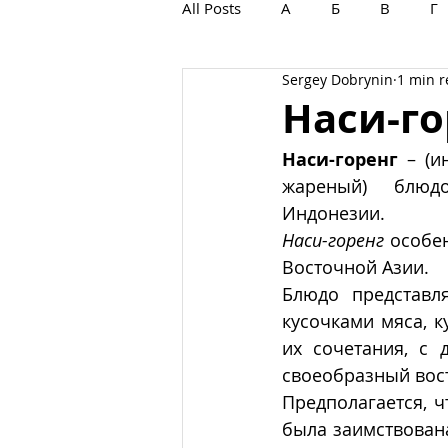
All Posts
А
Б
В
Г
Sergey Dobrynin
1 min 
С
Т
У
Ф
Х
Наси-го
Наси-горенг
 – (и
жареный)  блюдо
Индонезии. 
Наси-горенг 
особен
Восточной Азии. 
Блюдо представл
кусочками мяса, к
их сочетания, с 
своеобразный вост
Предполагается, ч
была заимствован