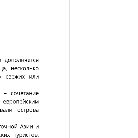
 дополняется 
а, несколько 
о свежих или 
 – сочетание 
европейским 
али острова  
очной Азии и 
их туристов, 