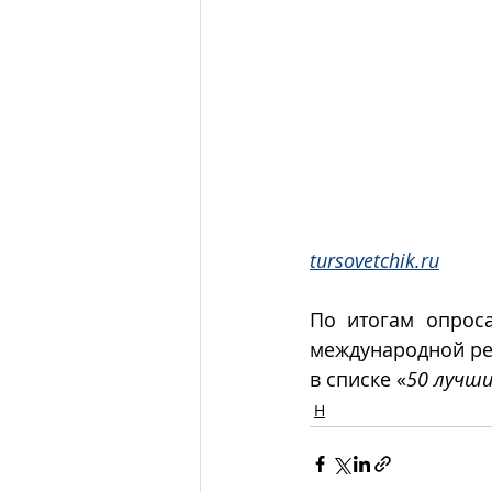
tursovetchik.ru
По итогам опроса
международной ре
в списке «
50 лучши
Н