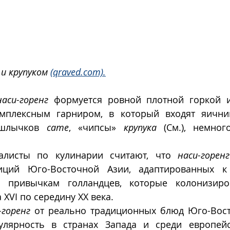
 и крупуком 
(qraved.com).
наси-горенг
 формуется ровной плотной горкой и
мплексным гарниром, в который входят яичниц
шлычков 
сате
, «чипсы» 
крупука
 (См.), немног
алисты по кулинарии считают, что 
наси-горенг
иций Юго-Восточной Азии, адаптированных к 
м привычкам голландцев, которые колонизиров
XVI по середину XX века.
-горенг
 от реально традиционных блюд Юго-Вост
лярность в странах Запада и среди европейск