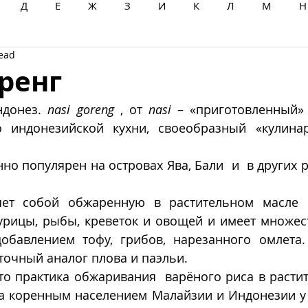
Д
Е
Ж
З
И
К
Л
М
Н
read
Ц
Ч
Ш
Щ
Ы
Э
Ю
Я
ренг
ндонез. 
nasi goreng
 , от 
nasi 
– «приготовленный» 
 индонезийской кухни, своеобразный «кулинар
но популярен на островах Ява, Бали  и  в других 
яет собой обжаренную в растительном масле с
урицы, рыбы, креветок и овощей и имеет множест
добавлением тофу, грибов, нарезанного омлета.
очный аналог плова и паэльи.
то практика обжаривания  варёного риса в расти
а коренным населением Малайзии и Индонезии у 