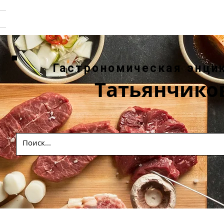
Гастрономическая энци
Татьянчико