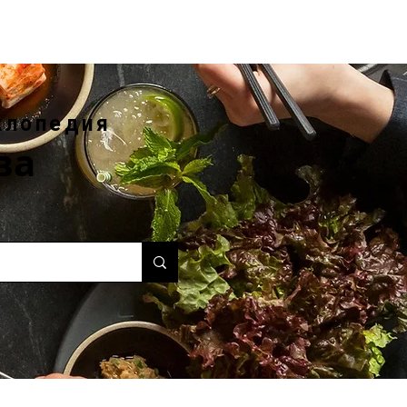
клопедия
ва