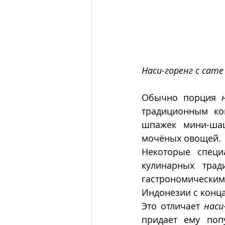
Наси-горенг с сате
Обычно порция 
традиционным ко
шпажек мини-ша
мочёных овощей. 
Некоторые специ
кулинарных трад
гастрономически
Индонезии с конца 
Это отличает 
наси
придает ему попу