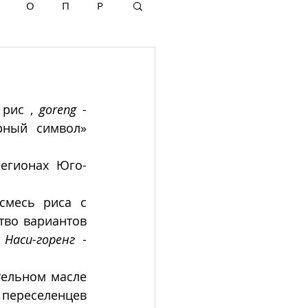
О
П
Р
рис , 
goreng
 - 
ный символ» 
регионах  Юго-
месь риса с 
во вариантов 
 
Наси-горенг
 - 
тельном масле 
переселенцев 