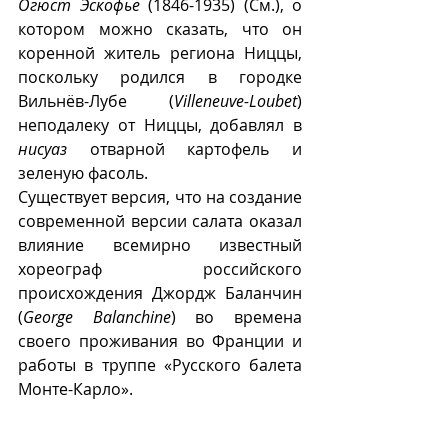
Огюст Эскофье
 (1846-1935) (См.), о 
котором можно сказать, что он 
коренной житель региона Ниццы, 
поскольку родился в городке 
Вильнëв-Лубе (
Villeneuve-Loubet
) 
неподалеку от Ниццы, добавлял в 
нисуаз
 отварной картофель и 
зеленую фасоль. 
Существует версия, что на создание 
современной версии салата оказал 
влияние всемирно известный 
хореограф российского 
происхождения Джордж Баланчин 
(
George Balanchine
) во времена 
своего проживания во Франции и 
работы в труппе «Русского балета 
Монте-Карло».