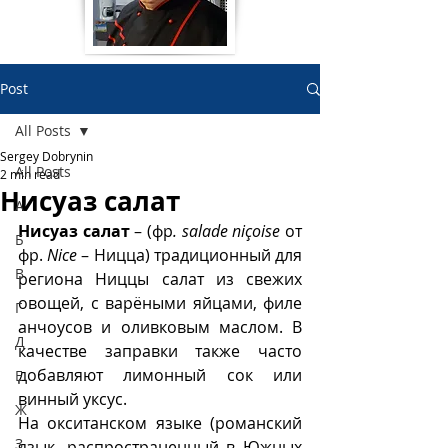
Post
All Posts
Sergey Dobrynin
All Posts
2 min read
Нисуаз салат
А
Нисуаз салат
 – (фр
.
salade niçoise 
от 
Б
фр.
 Nice
 – Ницца) традиционный для 
В
региона Ниццы салат из свежих 
овощей, с варёными яйцами, филе 
Г
анчоусов и оливковым маслом. В 
Д
качестве заправки также часто 
добавляют лимонный сок или 
Е
винный уксус.
Ж
На окситанском языке (романский 
З
язык, распространенный в Южных 