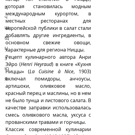
которая становилась модным 
Ц
международным курортом, в 
Ч
местных ресторанах для 
европейской публики в салат стали 
Ш
добавлять другие ингредиенты, в 
Щ
основном свежие овощи, 
Ы
характерные для региона Ниццы. 
Рецепт кулинарного автора Анри 
Э
Эйро (
Henri Heyraud
) в книге «Кухня 
Ю
Ниццы» (
La Cuisine à Nice
, 1903) 
включал помидоры, анчоусы, 
Я
артишоки, оливковое масло, 
красный перец и маслины, но в нем 
не было тунца и листового салата. В 
качестве заправки использовалась 
смесь оливкового масла, уксуса с 
прованскими травами и горчицы. 
Классик современной кулинарии 