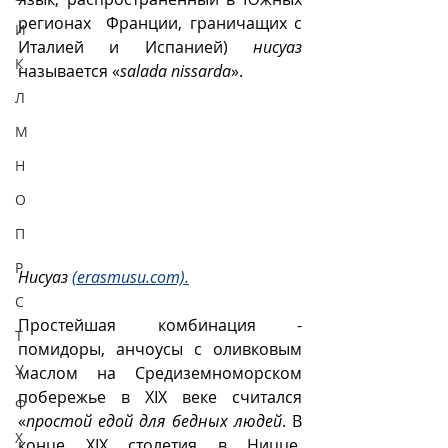
регионах  Франции, граничащих с 
И
Италией и Испанией) 
нисуаз
К
называется «
salada nissarda
».
Л
М
Н
О
П
Р
Нисуаз 
(erasmusu.com).
С
Простейшая комбинация - 
Т
помидоры, анчоусы с оливковым 
У
маслом на Средиземноморском 
побережье в XIX веке считался  
Ф
«
простой едой для бедных людей
. В 
Х
конце XIX столетия в Ницце, 