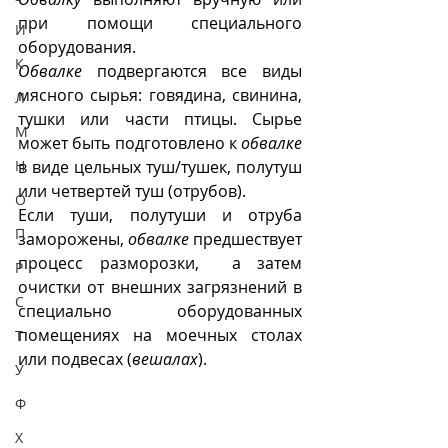
при помощи специального 
И
оборудования.
К
Обвалке
 подвергаются все виды 
мясного сырья: говядина, свинина, 
Л
тушки или части птицы. Сырье 
М
может быть подготовлено к 
обвалке
Н
в виде цельных туш/тушек, полутуш 
или четвертей туш (отрубов). 
О
Если туши, полутуши и отруба 
П
заморожены, 
обвалке
 предшествует 
процесс разморозки,  а затем 
Р
очистки от внешних загрязнений в 
С
специально оборудованных 
помещениях на моечных столах 
Т
или подвесах (
вешалах
). 
У
Ф
Х