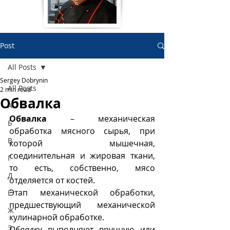
Post
All Posts
Sergey Dobrynin
All Posts
2 min read
Обвалка
А
Обвалка
 – механическая 
Б
обработка мясного сырья, при 
В
которой мышечная, 
соединительная и жировая ткани, 
Г
то есть, собственно, мясо 
Д
отделяется от костей. 
Этап механической обработки, 
Е
предшествующий механической 
Ж
кулинарной обработке. 
З
Обвалку
 выполняют вручную или 