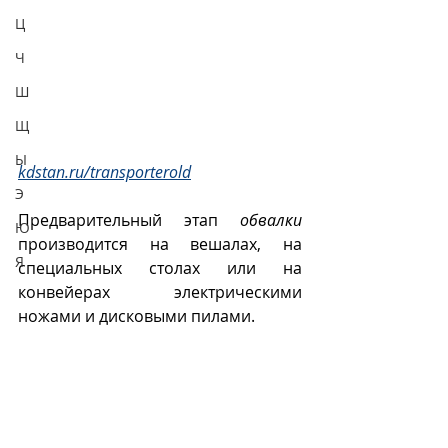
Ц
Ч
Ш
Щ
Ы
kdstan.ru/transporterold
Э
Предварительный этап 
обвалки
Ю
производится на вешалах, на 
Я
специальных столах или на 
конвейерах  электрическими 
ножами и дисковыми пилами.