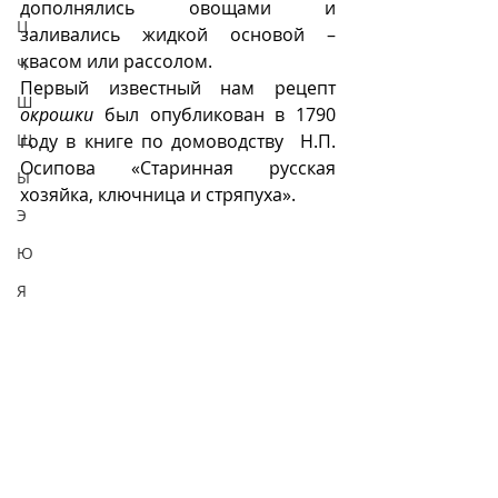
дополнялись овощами и 
Ц
заливались жидкой основой – 
квасом или рассолом.
Ч
Первый известный нам рецепт 
Ш
окрошки
 был опубликован в 1790 
Щ
году в книге по домоводству  Н.П. 
Осипова «Старинная русская 
Ы
хозяйка, ключница и стряпуха».
Э
Ю
Я