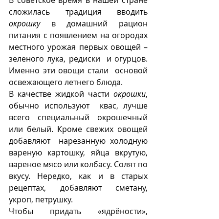
В советское время в нашей стране 
сложилась традиция вводить 
окрошку
 в домашний рацион 
питания с появлением на огородах 
местного урожая первых овощей – 
зеленого лука, редиски  и огурцов. 
Именно эти овощи стали  основой 
освежающего летнего блюда. 
В качестве жидкой части 
окрошки
, 
обычно используют  квас, лучше 
всего специальный окрошечный 
или белый. Кроме свежих овощей 
добавляют  нарезанную холодную 
вареную картошку, яйца вкрутую, 
вареное мясо или колбасу. Солят по 
вкусу. Нередко, как и в старых 
рецептах, добавляют сметану, 
укроп, петрушку.
Чтобы придать «ядрëности», 