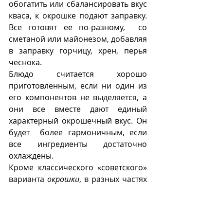
обогатить или сбалансировать вкус 
кваса, к окрошке подают заправку. 
Все готовят ее по-разному,  со 
сметаной или майонезом, добавляя  
в заправку горчицу, хрен, перья 
чеснока. 
Блюдо считается хорошо 
приготовленным, если ни один из 
его компонентов не выделяется, а 
они все вместе дают единый 
характерный окрошечный вкус. Он 
будет  более гармоничным, если 
все ингредиенты достаточно 
охлаждены. 
Кроме классического «советского» 
варианта 
окрошки
, в разных частях 
России существуют местные 
рецепты, которые могут включать 
вместо мясных продуктов кусочки 