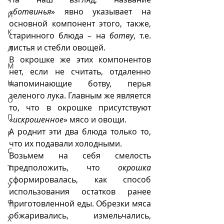
«
ботвинья
» явно указывает на 
И
основной компонент этого, также, 
К
старинного блюда – на 
ботву
, т.е. 
листья и стебли овощей.
Л
В окрошке же этих компонентов 
М
нет, если не считать, отдаленно 
Н
напоминающие ботву, перья 
зеленого лука. Главным же является 
О
то, что в окрошке присутствуют 
П
«
искрошенное
» мясо и овощи. 
А роднит эти два блюда только то, 
Р
что их подавали холодными.
С
Возьмем на себя смелость 
предположить, что 
окрошка
Т
сформировалась, как способ 
У
использования остатков ранее 
Ф
приготовленной еды. Обрезки мяса 
обжаривались, измельчались, 
Х