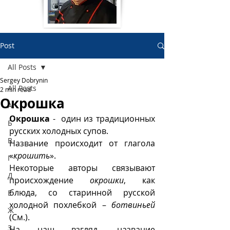
Post
All Posts
Sergey Dobrynin
All Posts
2 min read
Окрошка
А
Окрошка 
-  один из традиционных 
Б
русских холодных супов. 
В
Название происходит от глагола 
«
крошить
». 
Г
Некоторые авторы связывают 
Д
происхождение 
окрошки
, как 
блюда, со старинной русской 
Е
холодной похлебкой – 
ботвиньей
Ж
(См.).
З
На наш взгляд, название 