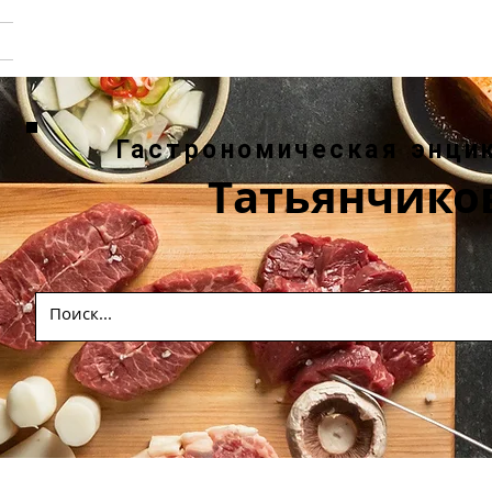
Гастрономическая энци
Татьянчико