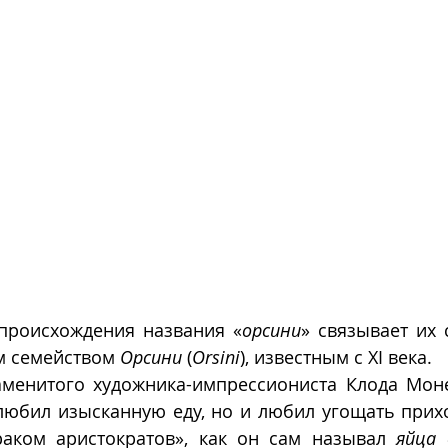
происхождения названия «
орсини
» связывает их 
м семейством 
Орсини
 (
Orsini
), известным с XI века. 
менитого художника-импрессиониста Клода Моне
любил изысканную еду, но и любил угощать прихо
раком аристократов», как он сам называл 
яйца 