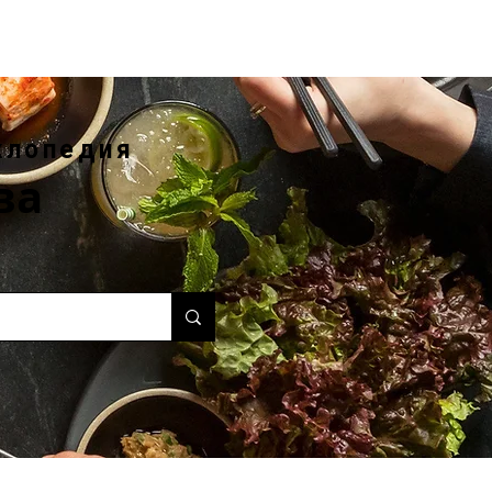
клопедия
ва