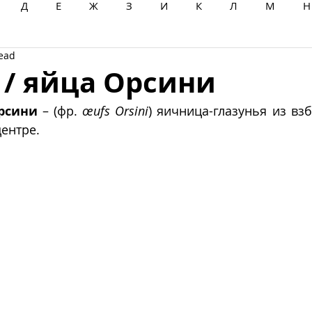
Д
Е
Ж
З
И
К
Л
М
Н
read
Ц
Ч
Ш
Щ
Ы
Э
Ю
Я
 / яйца Орсини
рсини
 – (фр. 
œufs Orsini
) яичница-глазунья из взб
ентре. 