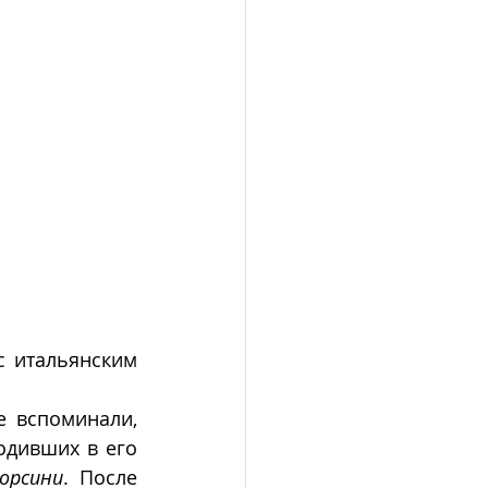
с итальянским 
 вспоминали, 
дивших в его 
орсини
. После 