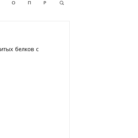
О
П
Р
итых белков с 