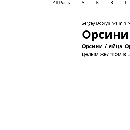
All Posts
А
Б
В
Г
Sergey Dobrynin
1 min 
С
Т
У
Ф
Х
Орсини
Орсини / яйца О
целым желтком в ц