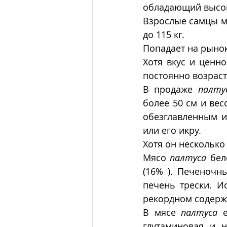
обладающий высок
Взрослые самцы мо
до 115 кг.
Попадает на рынок
Хотя вкус и ценно
постоянно возраст
В продаже 
палту
более 50 см и вес
обезглавленным и
или его икру. 
Хотя он несколько
Мясо 
палтуса
 бел
(16% ). Печеночн
печень трески. И
рекордном содержа
В мясе 
палтуса
 
глутаминовая и н