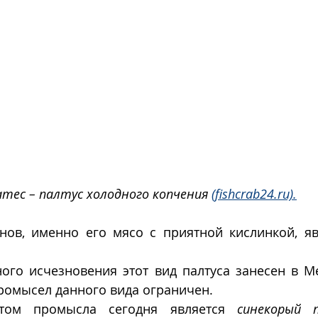
тес – палтус холодного копчения 
(fishcrab24.ru).
ов, именно его мясо с приятной кислинкой, яв
ного исчезновения этот вид палтуса занесен в М
ромысел данного вида ограничен. 
том промысла сегодня является 
синекорый 