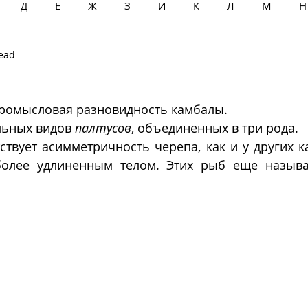
Д
Е
Ж
З
И
К
Л
М
Н
read
Ц
Ч
Ш
Щ
Ы
Э
Ю
Я
промысловая разновидность камбалы. 
льных видов 
палтусов
, объединенных в три рода. 
ствует асимметричность черепа, как и у других к
более удлиненным телом. Этих рыб еще назыв