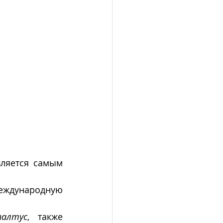
ляется самым 
еждународную 
палтус
, также 