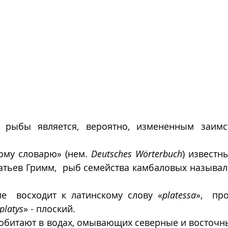
е рыбы является, вероятно, измененным заимс
ому словарю» (нем. 
Deutsches Wörterbuch
) известны
атьев Гримм,  рыб семейства камбаловых называли
е  восходит к латинскому слову «
platessa
»,  пр
platys
» - плоский. 
 обитают в водах, омывающих северные и восточны