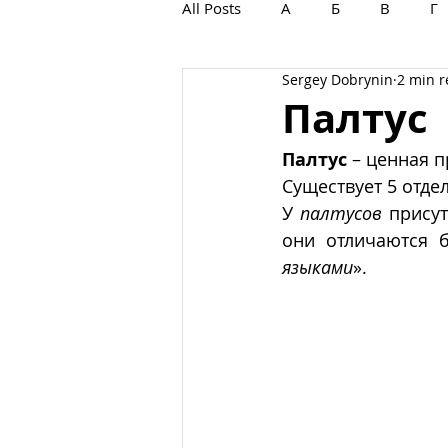
All Posts
А
Б
В
Г
Sergey Dobrynin
2 min 
С
Т
У
Ф
Х
Палтус
Палтус
 – ценная 
Существует 5 отде
У 
палтусов
 присут
они отличаются 
языками
». 