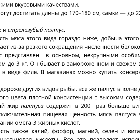
ими вкусовыми качествами. 
гут достигать длины до 170–180 см, самки — до 22
 и 
стрелозубый палтус
. 
сть мяса этого вида гораздо ниже, добыча этого
ает из-за резкого сокращения численности белоко
с
 представлен  в основном, некрупными особям
ом до 3 кг. Он бывает в замороженном и свежем в
 в виде филе. В магазинах можно купить консер
 дороже других видов рыбы, все же палтус вполне 
ого цвета плотной консистенции с высоким соде
ый жир 
палтуса
 содержит в 200  раз больше вит
сключительная пищевая ценность мяса палтуса з
нии омега-3 жирных кислот.  
есть также калий, фосфор, магний, селен и витам
икотиновая кислоты. Все это позволяет исполь