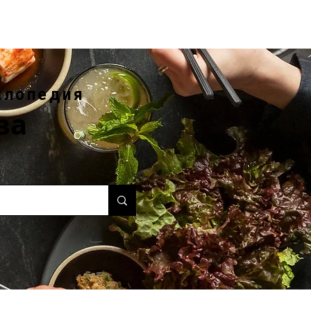
клопедия
ва