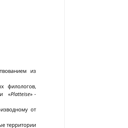
твованием из 
х  филологов, 
   «
Platteise
» - 
оизводному от 
е территории 