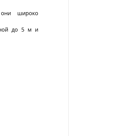
они широко 
ной до 5 м и 