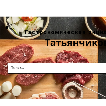
Гастрономическая энци
Татьянчико