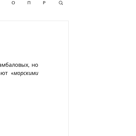
О
П
Р
амбаловых, но 
ают «
морскими 