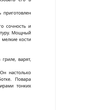
 приготовлен 
о сочность и 
туру. Мощный 
мелкие кости 
гриле, варят, 
Он настолько 
тке. Повара 
рами  тонких 