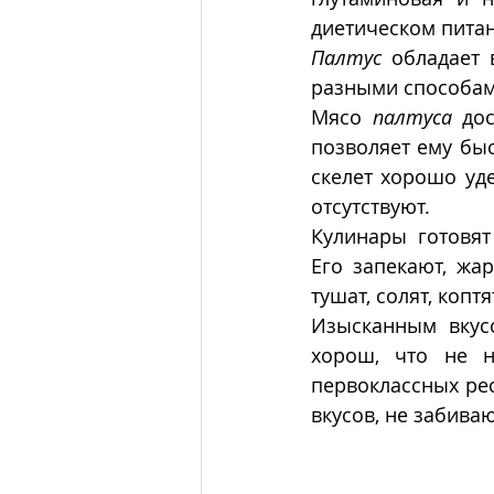
диетическом пита
Палтус
 обладает 
разными способам
Мясо 
палтуса
 до
позволяет ему быс
скелет хорошо уде
отсутствуют.
Кулинары  готовят 
Его запекают, жар
тушат, солят, копт
Изысканным вкус
хорош, что не н
первоклассных рес
вкусов, не забив