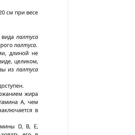
0 см при весе 
 вида 
палтуса
рого 
палтуса
.
и, длиной не 
иде, целиком, 
вы из 
палтуса
доступен.
ржанием жира 
амина А, чем 
аключается в 
ины D, В, E, 
зовать его в 