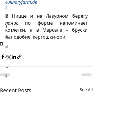
culinaryfarm.de
Ц
В Ницце и на Лазурном берегу 
Ч
панис
 по форме напоминает 
Ш
котлетки, а в Марселе – бруски 
Щ
наподобие  картошки-фри.
П
Ы
Э
Ю
Я
Recent Posts
See All