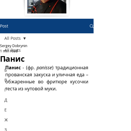
Post
All Posts
Sergey Dobrynin
All Posts
1 min read
Панис
А
Панис
 - (фр. 
panisse
) традиционная 
Б
прованская закуска и уличная еда – 
В
обжаренные во фритюре кусочки 
теста из нутовой муки. 
Г
Д
Е
Ж
З