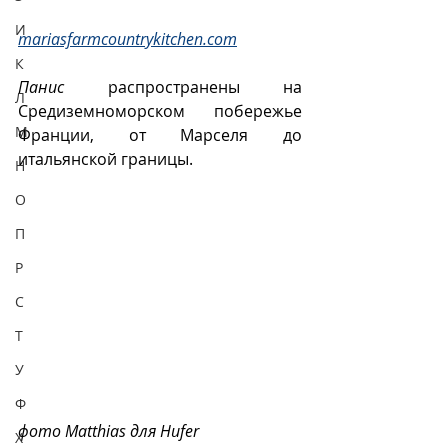
И
mariasfarmcountrykitchen.com
К
Панис
 распространены на 
Л
Средиземноморском побережье 
М
Франции, от Марселя до 
итальянской границы. 
Н
О
П
Р
С
Т
У
Ф
фото Matthias для Hufer 
Х