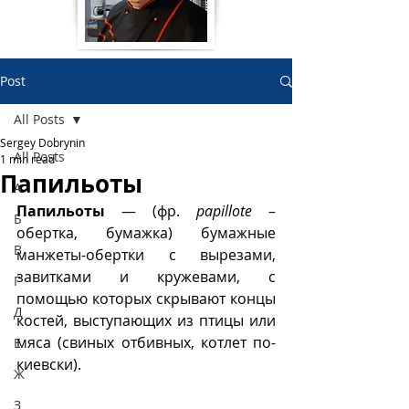
Post
All Posts
Sergey Dobrynin
All Posts
1 min read
Папильоты
А
Папильоты
 — (фр. 
papillote
 – 
Б
обертка, бумажка) бумажные 
В
манжеты-обертки с выре­зами, 
завитками и кружевами, с 
Г
помощью которых скрывают концы 
Д
костей, выступающих из птицы или 
мяса (свиных отбивных, котлет по-
Е
киевски). 
Ж
З