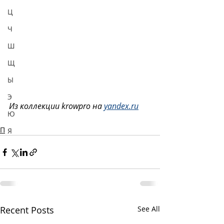
Ц
Ч
Ш
Щ
Ы
Э
Из коллекции krowpro на 
yandex.ru
Ю
П
Я
Recent Posts
See All