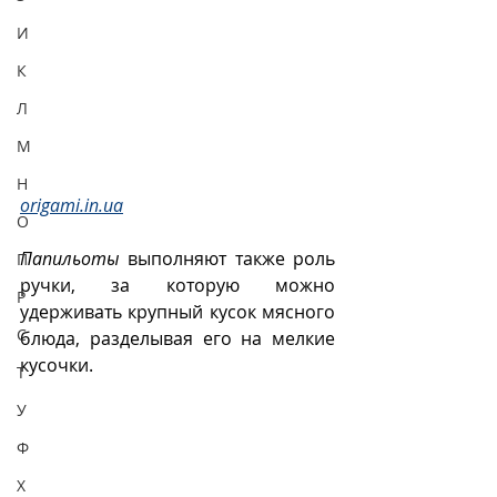
И
К
Л
М
Н
origami.in.ua
О
Папильоты
 выполняют также роль 
П
ручки, за которую можно 
Р
удерживать крупный кусок мясного 
С
блюда, разделывая его на мелкие 
кусочки.
Т
У
Ф
Х