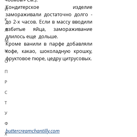
Кондитерское изделие  
И
замораживали достаточно долго - 
К
до 2-х часов. Если в массу вводили  
взбитые яйца, замораживание 
Л
длилось еще  дольше.  
М
Кроме ванили в парфе добавляли 
Н
кофе, какао, шоколадную крошку, 
фруктовое пюре, цедру цитрусовых. 
О
П
Р
С
Т
У
Ф
buttercreamchantilly.com
Х