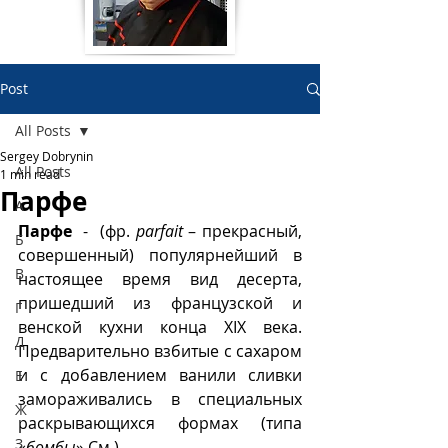
Post
All Posts
Sergey Dobrynin
All Posts
1 min read
Парфе
А
Парфе 
 -  (фр. 
parfait
 – прекрасный, 
Б
совершенный) популярнейший в 
В
настоящее время вид десерта, 
пришедший из французской и 
Г
венской кухни конца XIX века. 
Д
Предварительно взбитые с сахаром 
и с добавлением ванили сливки 
Е
замораживались в специальных 
Ж
раскрывающихся формах (типа 
З
«
бомбы
» См.).  