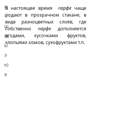
Ц
В настоящее время  
парфе
 чаще 
подают в прозрачном стакане, в 
Ч
виде разноцветных слоёв, где 
Ш
собственно 
парфе
 дополняется 
ягодами, кусочками фруктов, 
Щ
хлопьями злаков, сухофруктами т.п.
Ы
Э
Ю
Я