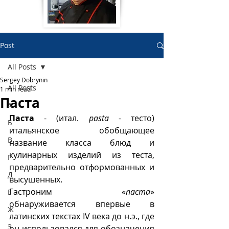
Post
All Posts
Sergey Dobrynin
All Posts
1 min read
Паста
А
Паста
 - (итал. 
pasta
 - тесто) 
Б
итальянское обобщающее 
В
название класса блюд и 
кулинарных изделий из теста, 
Г
предварительно отформованных и 
Д
высушенных. 
Гастроним «
паста
» 
Е
обнаруживается впервые в 
Ж
латинских текстах IV века до н.э., где 
З
он использовался для обозначения  