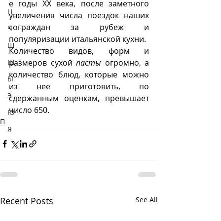
е годы ХХ века, после заметного 
Ц
увеличения числа поездок наших 
сограждан за рубеж и 
Ч
популяризации итальянской кухни. 
Ш
Количество видов, форм и 
Щ
размеров сухой 
пасты
 огромно, а 
количество блюд, которые можно 
Ы
из нее приготовить, по 
Э
сдержанным оценкам, превышает 
число 650.
Ю
П
Я
Recent Posts
See All