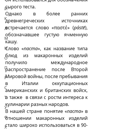
сырого теста. 
И
Однако в более ранних 
К
древнегреческих источниках 
встречается слово «παστέ» (
pástē
), 
Л
обозначавшее густую ячменную 
М
кашу.
Н
Слово «
паста
», как название типа 
блюд из макаронных изделий 
О
получило международное 
П
распространение после Второй 
Мировой войны, после пребывания 
Р
в Италии оккупационных 
С
американских и британских войск, 
а также  в связи с ростм интереса к 
Т
кулинарии разных народов.
У
В нашей стране понятие «
паста
» в 
Ф
отношении макаронных изделий 
стало широко использоваться в 90-
Х