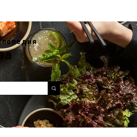
клопедия
ва