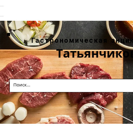
Гастрономическая энци
Татьянчико