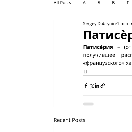
All Posts
А
Б
В
Г
Sergey Dobrynin
1 min 
С
Т
У
Ф
Х
Патисѐ
Патисѐрия
 – (о
получившее рас
«французского» ха
П
Recent Posts