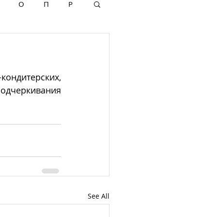
О
П
Р
ондитерских, 
дчеркивания 
See All