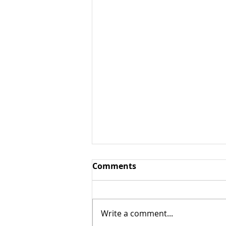
Ароматические овощи /
Comments
пряные овощи
Ароматические овощи /
пряные овощи — овощи,
Write a comment...
содержащие большое