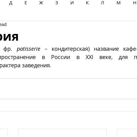
Д
Е
Ж
З
И
К
Л
М
Н
read
Ц
Ч
Ш
Щ
Ы
Э
Ю
Я
рия
т фр. 
patisserie
 – кондитерская) название кафе-к
пространение в России в XXI веке, для по
рактера заведения.  