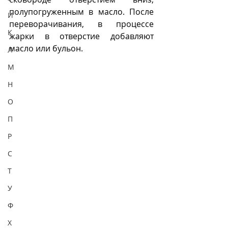
полупогруженным в масло. После 
И
переворачивания, в процессе 
К
жарки в отверстие добавляют 
масло или бульон.
Л
М
Н
О
П
Р
С
Т
У
Ф
Х