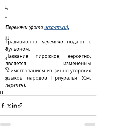
Ц
Ч
Перемячи (фото 
ursa-tm.ru).
Ш
Щ
Традиционно 
перемячи
 подают с 
Ы
бульоном. 
Название пирожков, вероятно, 
Э
является измененым 
Ю
заимствованием из финно-угорских 
языков народов Приуралья (См. 
Я
перепеч
). 
П