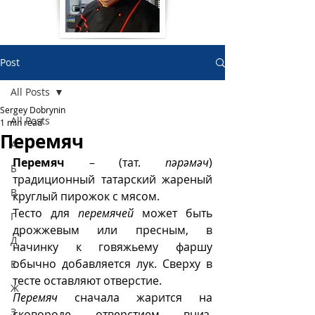
Post
All Posts
Sergey Dobrynin
All Posts
1 min read
Перемяч
А
Перемяч
 – (тат. 
пәрәмәч
) 
Б
традиционный татарский жареный 
В
круглый пирожок с мясом.
Тесто для 
перемячей
 может быть 
Г
дрожжевым или пресным, в 
Д
начинку к говяжьему фаршу 
обычно добавляется лук. Сверху в 
Е
тесте оставляют отверстие.
Ж
Перемяч
 сначала жарится на 
З
сковороде отверстием вниз, 