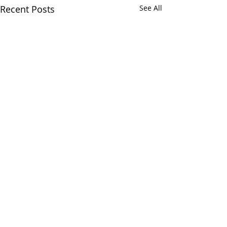
Recent Posts
See All
Ароматизаторы
пищевые
Comments
Ароматизаторы пищевые