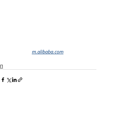
m.alibaba.com
П
Recent Posts
See All