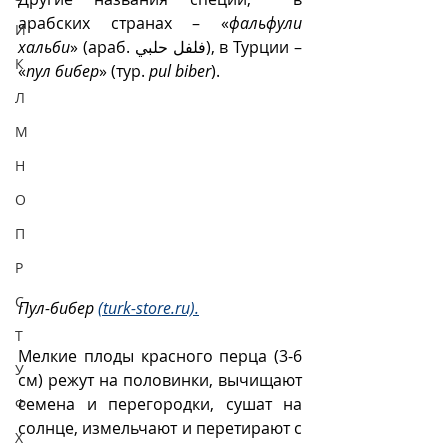
арабских странах – «
фальфули 
И
хальби
» (араб. فلفل حلبي‎), в Турции – 
К
«
пул бибер
» (тур. 
pul biber
). 
Л
М
Н
О
П
Р
С
Пул-бибер 
(turk-store.ru).
Т
Мелкие плоды красного перца (3-6 
У
см) режут на половинки, вычищают 
семена и перегородки, сушат на 
Ф
солнце, измельчают и перетирают с 
Х