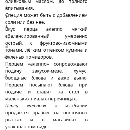
оливковым маслом, до полного 
Ц
впитывания.
Специя может быть с добавлением 
Ч
соли или без нее. 
Ш
Вкус перца алеппо мягкий 
сбалансированный умеренно 
Щ
острый, с фруктово-изюмными 
Ы
тонами, лёгким оттенком кумина и 
Э
вяленых помидоров. 
Перцем «алеппо» сопровождают 
Ю
подачу закусок-мезе, хумус, 
Я
овощные блюда и даже дыню. 
Перцем посыпают блюда при 
подаче и ставят на стол в 
маленьких пиалах-перечницах.
Перец «алеппо
» в изобилии 
продается вразвес на восточных 
рынках и в магазинах в 
упакованном виде.