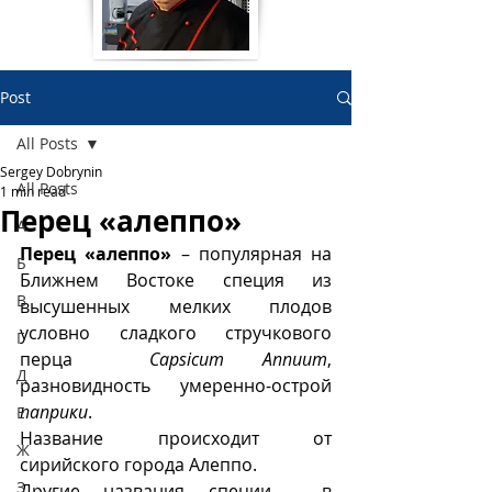
Post
All Posts
Sergey Dobrynin
All Posts
1 min read
Перец «алеппо»
А
Перец «алеппо»
 – популярная на 
Б
Ближнем Востоке специя из 
В
высушенных мелких плодов 
условно сладкого стручкового 
Г
перца  
Capsicum Annuum
, 
Д
разновидность умеренно-острой 
паприки
.
Е
Название происходит от 
Ж
сирийского города Алеппо.
З
Другие названия специи,  в 