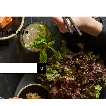
клопедия
ва