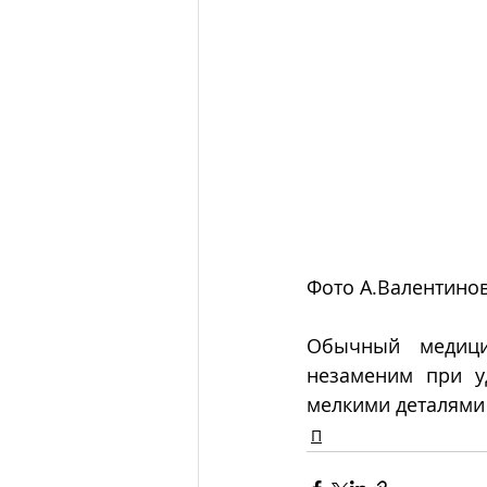
Фото А.Валентинов
Обычный медицин
незаменим при у
мелкими деталями
П