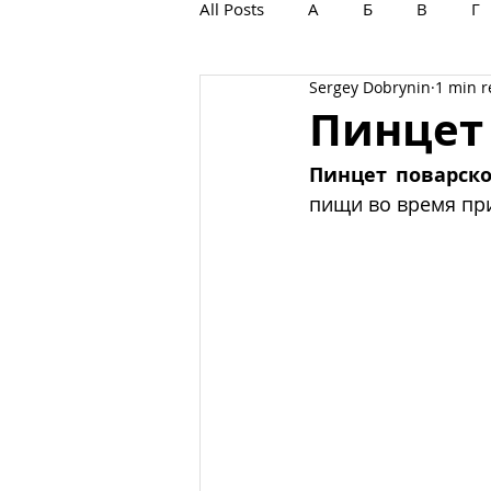
All Posts
А
Б
В
Г
Sergey Dobrynin
1 min 
С
Т
У
Ф
Х
Пинцет
Пинцет поварск
пищи во время пр