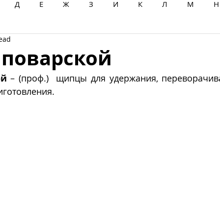
Д
Е
Ж
З
И
К
Л
М
Н
read
Ц
Ч
Ш
Щ
Ы
Э
Ю
Я
 поварской
ой
 – (проф.)  щипцы для удержания, переворачив
иготовления.