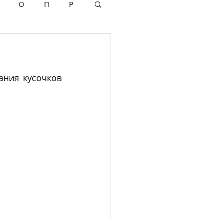
О
П
Р
ания кусочков 