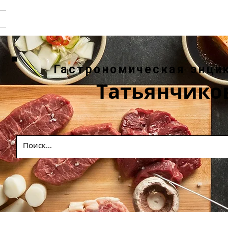
Гастрономическая энци
Татьянчико