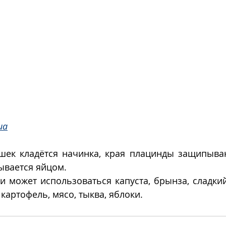
ua
шек кладётся начинка, края плацинды защипывают
ывается яйцом. 
и может использоваться капуста, брынза, сладки
 картофель, мясо, тыква, яблоки. 