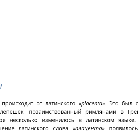
d
 происходит от латинского «
placenta
». Это был о
лепешек, позаимствованный римлянами в Грец
рое несколько изменилось в латинском языке.
чение латинского слова «
плацента
» появилось