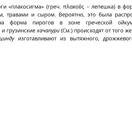
ги «плакосигма» (греч. πλακοῦς – лепешка) в фо
, травами и сыром. Вероятно, это была распро
на форма пирогов в зоне греческой ойкум
 и грузинские 
хачапури
 (См.) происходят от того же
цинду
 изготавливают из вытяжного, дрожжевог