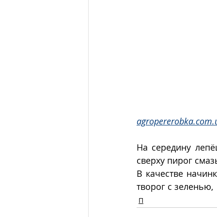
agropererobka.com.
На середину лепё
сверху пирог смаз
В качестве начинк
творог с зеленью, 
П