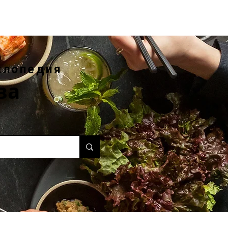
клопедия
ва