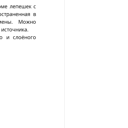
рме лепешек с 
страненная в 
ены. Можно 
 источника.  
о и слоёного 