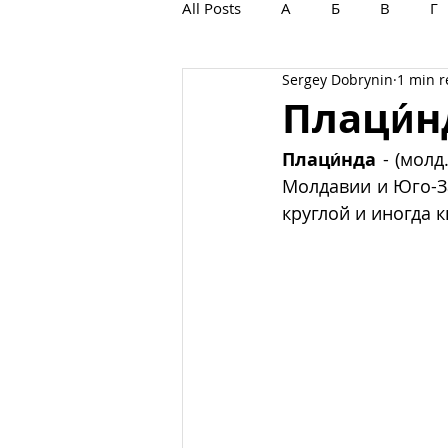
All Posts
А
Б
В
Г
Sergey Dobrynin
1 min 
С
Т
У
Ф
Х
Плаци́н
Плаци́нда
 - (молд.
Молдавии и Юго-З
круглой и иногда 