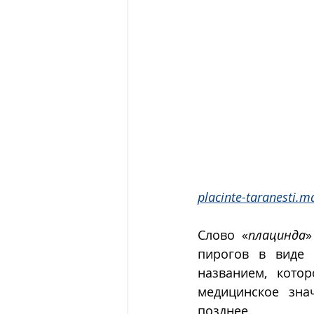
placinte-taranesti.m
Слово «
плацинда
»
пирогов в виде 
названием, кото
медицинское зна
позднее. 