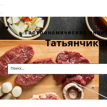
Гастрономическая энци
Татьянчико