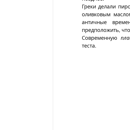
Греки делали пиро
оливковым маслом
античные време
предположить, что
Современную 
пла
теста.