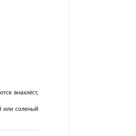
ся внахлёст, 
й или соленый 