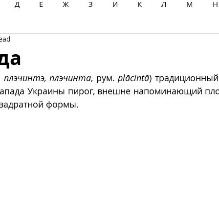
Д
Е
Ж
З
И
К
Л
М
Н
read
Ц
Ч
Ш
Щ
Ы
Э
Ю
Я
да
 
плэчинтэ, плэчинта
, рум. 
plăcintă
) традиционный
апада Украины пирог, внешне напоминающий пло
квадратной формы.