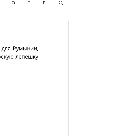
О
П
Р
 для Румынии, 
скую лепёшку 