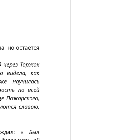
, но остается 
 через Торжок 
 видела, как 
е научилась 
ость по всей 
е Пожарского, 
ются славою, 
рждал: « 
Был 