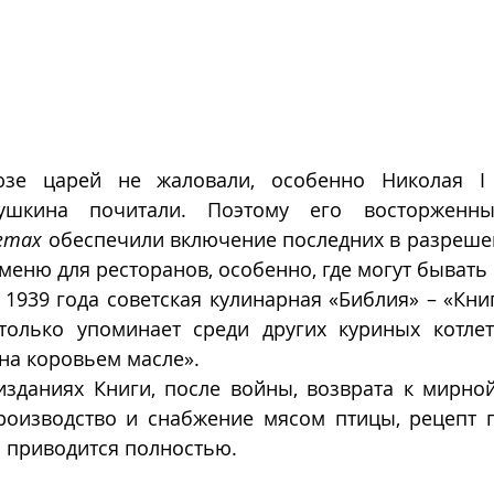
зе царей не жаловали, особенно Николая I (
ушкина почитали. Поэтому его восторженн
етах
 обеспечили включение последних в разрешен
еню для ресторанов, особенно, где могут бывать
1939 года советская кулинарная «Библия» – «Книг
только упоминает среди других куриных котлет
на коровьем масле».  
зданиях Книги, после войны, возврата к мирной 
т
 приводится полностью.  