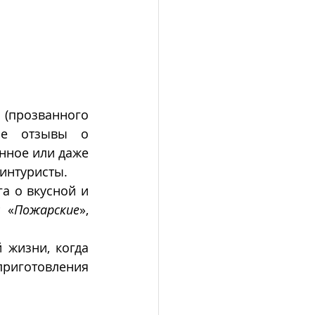
прозванного 
ые отзывы о 
ное или даже 
 интуристы.
а о вкусной и 
 «
Пожарские
», 
жизни, когда 
восстановилось производство и снабжение мясом птицы, рецепт приготовления 