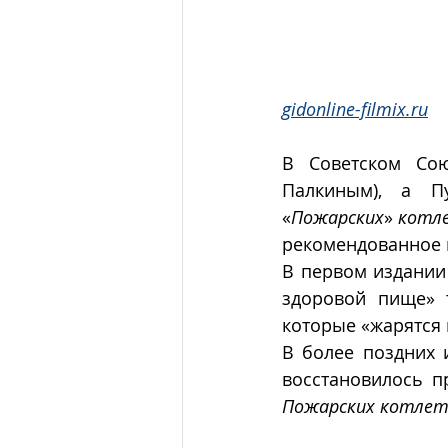
gidonline-filmix.ru
В Советском Сою
Палкиным), а П
«
Пожарских
» 
котл
рекомендованное м
В первом издании 
здоровой пище» 
которые «жарятся 
В более поздних и
Пожарских котле