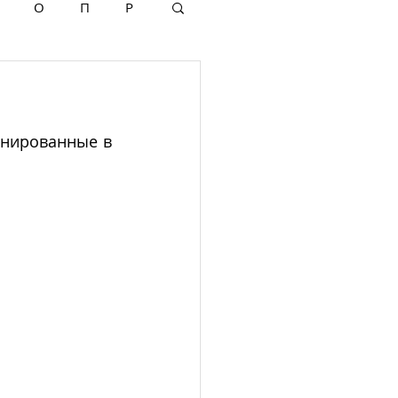
О
П
Р
анированные в 