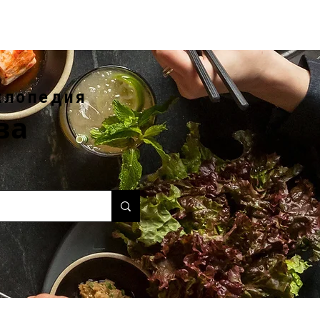
клопедия
ва