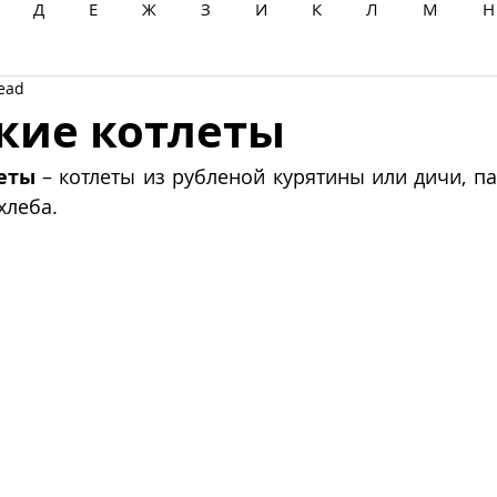
Д
Е
Ж
З
И
К
Л
М
Н
read
Ц
Ч
Ш
Щ
Ы
Э
Ю
Я
кие котлеты
еты
 – котлеты из рубленой курятины или дичи, п
хлеба.