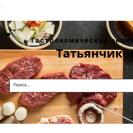
Гастрономическая энци
Татьянчико