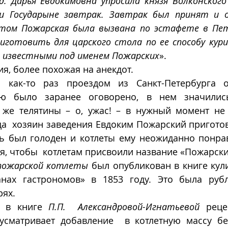
. Дарья Евдокимовна упросила князя Волконского
и Государыне завтрак. Завтрак был принят и од
том Пожарская была вызвана по эстафете в Петер
иготовить для царского стола по ее способу кур
р известными под именем Пожарских
».
ия, более похожая на анекдот. 
 как-то раз проездом из Санкт-Петербурга ос
ю было заранее оговорено, в нем значились
 же телятины – о, ужас! – в нужный момент не 
да  хозяин заведения Евдоким Пожарский приготов
ь был голоден и котлеты ему неожиданно понрави
я, чтобы  котлетам присвоили название «Пожарски
пожарской котлеты
 был опубликован в книге кул
нах гастрономов» в 1853 году. Это была рубле
ях. 
а в книге 
П.П.  Александровой-Игнатьевой 
реце
усматривает добавление  в котлетную массу бе