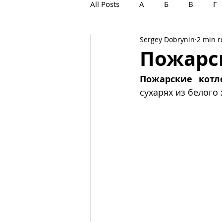
All Posts
А
Б
В
Г
Sergey Dobrynin
2 min 
С
Т
У
Ф
Х
Пожарс
Пожарские  котл
сухарях из белого 