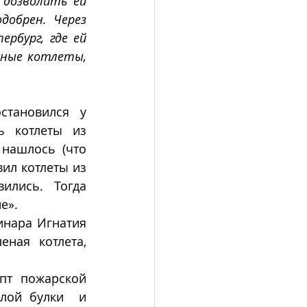
 дозволить ей 
обрен. Через 
бург, где ей 
иные котлеты, 
тановился у 
 котлеты из 
нашлось (что 
ил котлеты из 
лись.  Тогда  
е».
инара Игнатия 
ная котлета, 
пт пожарской 
лой булки  и 