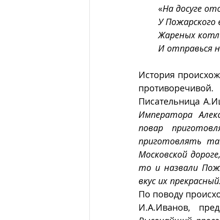
«
На досуге от
У Пожарского 
Жареных котл
И отправься н
История происхожд
противоречивой.
Писательница А.Иш
Императора Алекс
повар приготовл
приготовлять так
Московской дороге
то и назвали Пож
вкус их прекрасный
По поводу происхож
И.А.Иванов, пре