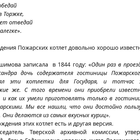
обедай
в Торжке,
ет отведай
алегке
».
ения Пожарских котлет довольно хорошо известна
имова записала  в 1844 году: «
Один раз в проезд
андра дочь содержателя гостиницы Пожарского
ял эти котлетки для Государя, и тотчас ж
ие же. С того времени они приобрели известн
, и как их умели приготовлять только в гостиниц
арскими. Мы все нашли, что они достойно пользу
. Они делаются из самых вкусных куриц
».
дения этих котлет есть и другая версия. 
дседатель Тверской архивной комиссии, утве