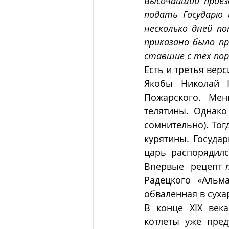
Высочайший проезд
подать Государю 
несколько дней по
приказано было пр
ставшие с тех по
Есть и третья верс
Якобы Николай I
Пожарского. Мен
телятины. Однако
сомнительно). Тог
курятины. Государ
царь  распорядилс
Впервые  рецепт 
Радецкого «Альма
обваленная в сухар
В конце XIX век
котлеты уже пред