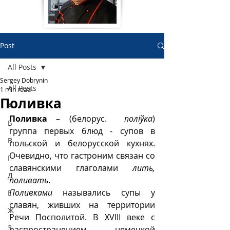
Post
All Posts
Sergey Dobrynin
All Posts
1 min read
Поливка
А
Поливка
 – (белорус.  
поліўка
) 
Б
группа первых блюд - супов в 
В
польской и белорусской кухнях. 
Очевидно, что гастроним связан со 
Г
славянскими глаголами 
лить, 
Д
поливать
.  
Поливками
 назывались супы у 
Е
славян, живших на территории 
Ж
Речи Посполитой. В XVIII веке с 
З
распространением немецкой 