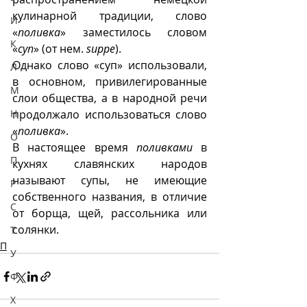
кулинарной традиции, слово 
И
«
поливка
» заместилось словом 
К
«
суп
» (от нем. 
suppe
). 
Однако слово «суп» использовали, 
Л
в основном, привилегированные 
М
слои общества, а в народной речи 
Н
продолжало использоваться слово 
«
поливка
».  
О
В настоящее время 
поливками
 в 
П
кухнях славянских народов 
называют супы, не имеющие 
Р
собственного названия, в отличие 
С
от борща, щей, рассольника или 
солянки.
Т
П
У
Ф
Х