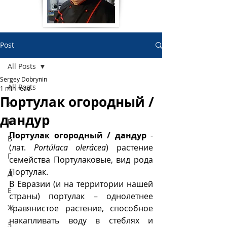
Post
All Posts
Sergey Dobrynin
All Posts
1 min read
Портулак огородный /
А
дандур
Б
Портулак огородный / дандур
 - 
В
(лат. 
Portúlaca olerácea
) растение 
Г
семейства Портулаковые, вид рода 
Портулак.
Д
В Евразии (и на территории нашей 
Е
страны) портулак – однолетнее 
Ж
травянистое растение, способное 
накапливать воду в стеблях и 
З