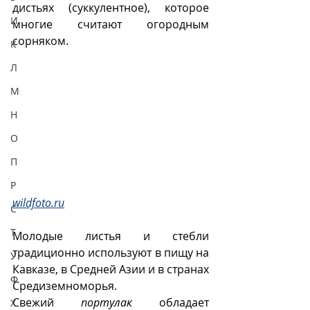
дистьях (суккулентное), которое 
И
многие считают огородным 
сорняком.
К
Л
М
Н
О
П
Р
wildfoto.ru
С
Т
Молодые листья и стебли 
традиционно используют в пищу на 
У
Кавказе, в Средней Азии и в странах 
Ф
Средиземноморья. 
Свежий 
портулак
 обладает 
Х