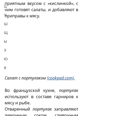
приятным вкусом с «кислинкой», с 
Ц
ним готовят салаты, и добавляют в 
Ч
приправы к мясу. 
Ш
Щ
Ы
Э
Ю
Я
Салат с портулаком 
(cookpad.com).
Во французской кухне, 
портулак
используют в составе гарниров к 
мясу и рыбе.
Отваренный 
портулак
 заправляют 
лимонным соком, сливочным 