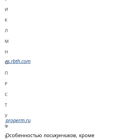
И
К
Л
М
Н
rs.rbth.com
О
П
Р
С
Т
У
properm.ru
Ф
Особенностью 
посикунчиков
, кроме 
Х