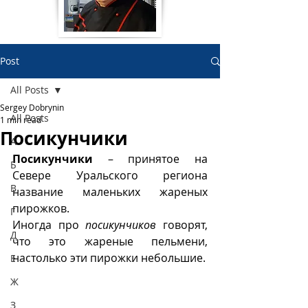
Post
All Posts
Sergey Dobrynin
All Posts
1 min read
Посикунчики
А
Посикунчики
 – принятое на 
Б
Севере Уральского региона 
В
название маленьких жареных 
пирожков.
Г
Иногда про 
посикунчиков
 говорят, 
Д
что это жареные пельмени, 
настолько эти пирожки небольшие. 
Е
Ж
З