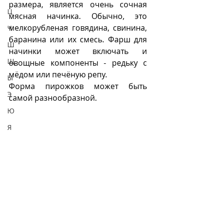
размера, является очень сочная 
Ц
мясная начинка. Обычно, это 
мелкорубленая говядина, свинина, 
Ч
баранина или их смесь. Фарш для 
Ш
начинки может включать и 
Щ
овощные компоненты - редьку с 
мёдом или печёную репу. 
Ы
Форма пирожков может быть 
Э
самой разнообразной.
Ю
Я