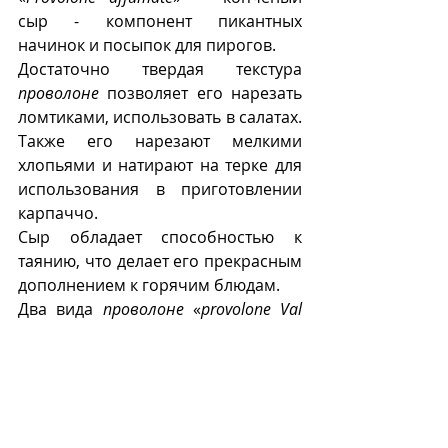
сыр - компонент пикантных 
начинок и посыпок для пирогов.
Достаточно твердая текстура 
проволоне
 позволяет его нарезать 
ломтиками, использовать в салатах. 
Также его нарезают мелкими 
хлопьями и натирают на терке для 
использования в приготовлении 
карпаччо.
Сыр обладает способностью к 
таянию, что делает его прекрасным 
дополнением к горячим блюдам. 
Два вида 
проволоне
 «
provolone Val 
Padana
» и «
provolone del Monaco
» 
имеют в Европейском Союзе статус 
«Защищенное обозначение 
происхождения» (
Protected 
Designation of Origin
,  DOP).