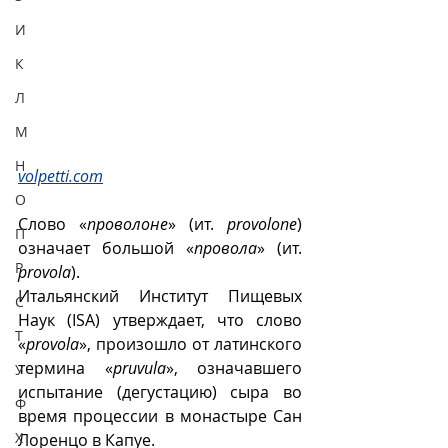
И
К
Л
М
Н
volpetti.com
О
Слово «
проволоне
» (ит. 
provolone
) 
П
означает большой
«
провола
» (ит. 
Р
provola
). 
Итальянский Институт Пищевых 
С
Наук (ISA) утверждает, что слово 
Т
«
provola
», произошло от латинского 
термина «
pruvula
», означавшего 
У
испытание (дегустацию) сыра во 
Ф
время процессии в монастыре Сан 
Х
Лоренцо в Капуе.