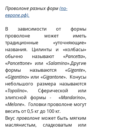
Проволоне разных форм 
(по-
европе.рф).
В зависимости от формы 
проволоне может иметь 
традиционные «уточняющие» 
названия. Цилинты и «колбасы»  
обычно называют «
Pancetta
», 
«
Pancettone
» или «
Salamino
».Другие  
формы называются «
Gigante
», 
«
Gigantino
» или «
Gigantone
».  Конусы 
небольшого размера называются 
«
Topolino
». Сферической или 
элипсной формы -  «
Mandarino
», 
«
Melone
».  Головки проволоне могут 
весить от 0,5 кг до 100 кг.
Вкус 
проволоне
 может быть мягким 
маслянистым, сладковатым или 