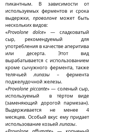
пикантным. В зависимости от 
используемых ферментов и срока 
выдержки, 
проволоне
 может быть 
нескольких видов:
«
Provolone dolce
» — сладковатый 
сыр, рекомендуемый  для 
употребления в качестве аперитива 
или десерта. Этот вид 
вырабатывается с использованием 
кроме сычужного фермента, также 
телячьей 
липазы
 – фермента 
поджелудочной железы.
«
Provolone piccante
» — соленый сыр, 
используемый  в тёртом виде 
(заменяющий дорогой пармезан). 
Выдерживается не менее 4 
месяцев. Особый вкус ему придает 
использование козьей 
липазы
. 
«
Provolone affumate
» — копченый 