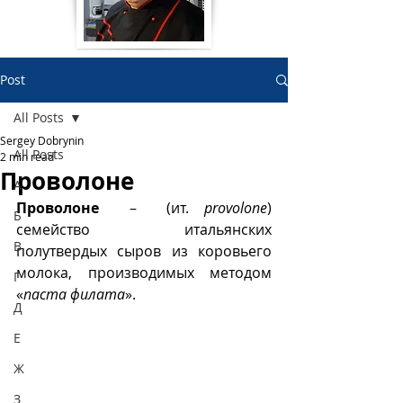
Post
All Posts
Sergey Dobrynin
All Posts
2 min read
Проволоне
А
Проволоне
  –  (ит. 
provolone
) 
Б
семейство итальянских 
В
полутвердых сыров из коровьего 
молока, производимых методом 
Г
«
паста филата
».
Д
Е
Ж
З