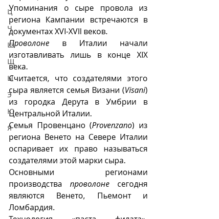
Упоминания о сыре провола из 
Ц
региона Кампании встречаются в 
Ч
документах XVI-XVII веков. 
Проволоне
 в Италии начали 
Ш
изготавливать лишь в конце XIX 
Щ
века.
Считается, что создателями этого 
Ы
сыра является семья Визани (
Visani
) 
Э
из городка Дерута в Умбрии в 
Ю
Центральной Италии.
Семья Провенцано (
Provenzano
) из 
Я
региона Венето на Севере Италии 
оспаривает их право называться 
создателями этой марки сыра. 
Основными регионами 
производства 
проволоне
 сегодня 
являются Венето, Пьемонт и 
Ломбардия.
Технология «паста филата», 