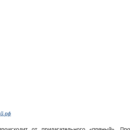
й.рф
происходит от прилагательного «пряный». Про