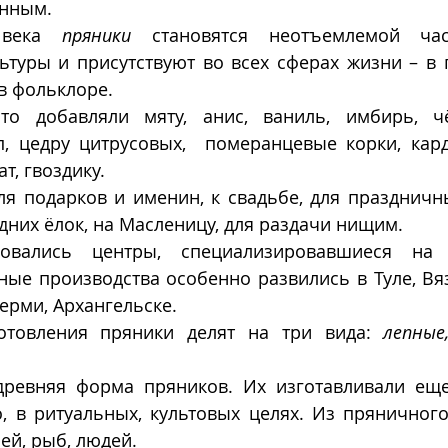
енным.
века 
пряники
 становятся неотъемлемой час
туры и присутствуют во всех сферах жизни – в п
 в фольклоре.
то добавляли мяту, анис, ваниль, имбирь, чё
, цедру цитрусовых,  померанцевые корки, карда
ат, гвоздику.
я подарков и именин, к свадьбе, для праздничны
них ёлок, на Масленицу, для раздачи нищим. 
вались центры, специализировавшиеся на и
ые производства особенно развились в Туле, Вяз
Перми, Архангельске.
отовления пряники делят на три вида: 
лепные
ревняя форма пряников. Их изготавливали еще
, в ритуальных, культовых целях. Из пряничного
ей, рыб, людей. 