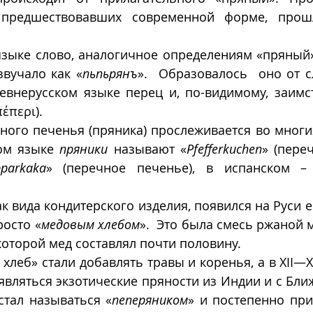
 предшествовавших современной форме, прошл
зыке слово, аналогичное определениям «пряный»,
звучало как «
пьпьрянъ
».  Образовалось  оно от с
евнерусском языке перец и, по-видимому, заимст
έπερι).
ного печенья (пряника) прослеживается во многи
ом языке 
пряники
 называют «
Pfefferkuchen
» (переч
parkaka
» (перечное печенье), в испанском –
как вида кондитерского изделия, появился на Руси ещ
росто «
медовым хлебом
».  Это была смесь ржаной м
которой мед составлял почти половину.  
леб» стали добавлять травы и коренья, а в XII—XIII
являться экзотические пряности из Индии и с Ближ
стал называться «
пеперяником
» и постепенно при