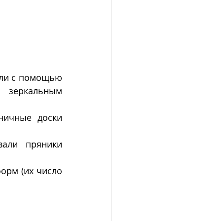
ли с помощью 
 зеркальным 
ничные доски 
али пряники 
рм (их число 