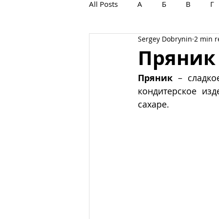
All Posts
А
Б
В
Г
Sergey Dobrynin
2 min 
С
Т
У
Ф
Х
Пряник
Пряник
 – сладко
кондитерское изд
сахаре.