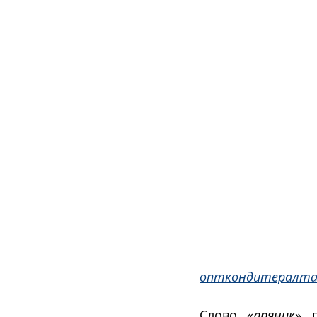
опткондитералта
Слово «
пряник
» 