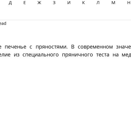
Д
Е
Ж
З
И
К
Л
М
Н
read
Ц
Ч
Ш
Щ
Ы
Э
Ю
Я
е печенье с пряностями. В современном значе
елие из специального пряничного теста на меду