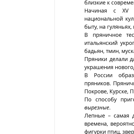
близкие к соврем
Начиная с XV 
национальной куль
быту, на гуляньях,
В пряничное тес
итальянский укроп
бадьян, тмин, муск
Пряники делали дл
украшения новогод
В России образо
пряников. Пряничн
Покрове, Курске, 
По способу приг
вырезные
. 
Лепные – самая д
времена, вероятно
фигурки птиц, звер