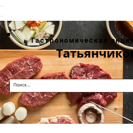
Гастрономическая энци
Татьянчико