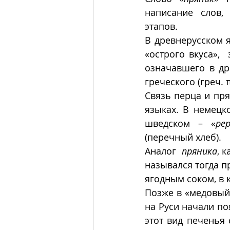
написание слов,
этапов.
В древнерусском я
«острого вкуса»,  
означавшего в др
греческого (греч. π
Связь перца и пря
языках. В немецк
шведском – «
pep
(перечный хлеб).
Аналог  
пряника
, 
назывался тогда п
ягодным соком, в 
Позже в «медовый х
на Руси начали по
этот вид печенья 