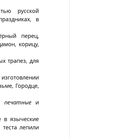
тью русской 
раздниках,  в 
рный перец, 
мон, корицу, 
х трапез, для 
зготовлении 
ьме, Городце, 
, печатные
 и 
 в языческие 
 теста лепили 