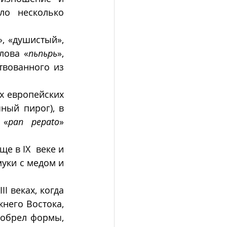
о несколько 
 «душистый», 
лова «
пьпьрь
», 
вованного из 
х европейских 
ный пирог), в 
 «
pan pepato
» 
е в IX  веке и 
уки с медом и 
 веках, когда 
него Востока, 
обрел формы, 