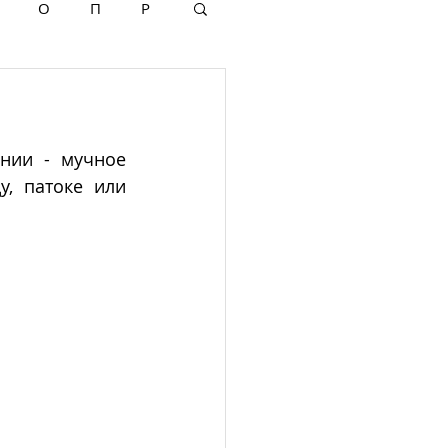
О
П
Р
нии - мучное 
, патоке или 