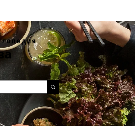
клопедия
ва