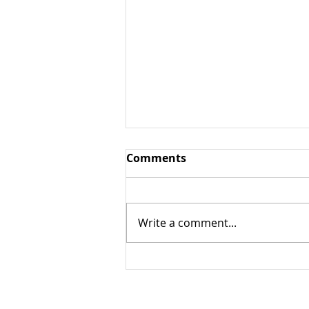
Ароматические овощи /
Comments
пряные овощи
Ароматические овощи /
пряные овощи — овощи,
Write a comment...
содержащие большое
количество эфирных масел и
других вкусо-ароматических
веществ,...