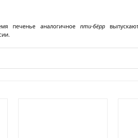
емя печенье аналогичное 
пти-бëрр
 выпускают
сии.