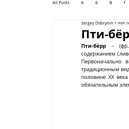
All Posts
А
Б
В
Г
Sergey Dobrynin
1 min 
С
Т
У
Ф
Х
Пти-бë
Пти-бëрр
 – (фр
содержанием слив
Первоначально в
традиционным видо
половине ХХ века
обязательным эле