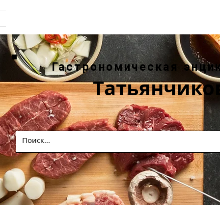
Гастрономическая энци
Татьянчико