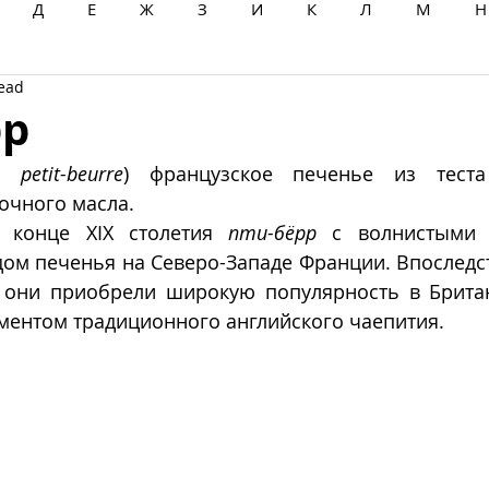
Д
Е
Ж
З
И
К
Л
М
Н
read
Ц
Ч
Ш
Щ
Ы
Э
Ю
Я
рр
. 
petit-beurre
) французское печенье из тест
очного масла.
 конце XIX столетия 
пти-бëрр
 с волнистыми 
м печенья на Северо-Западе Франции. Впоследств
 они приобрели широкую популярность в Британи
ментом традиционного английского чаепития.