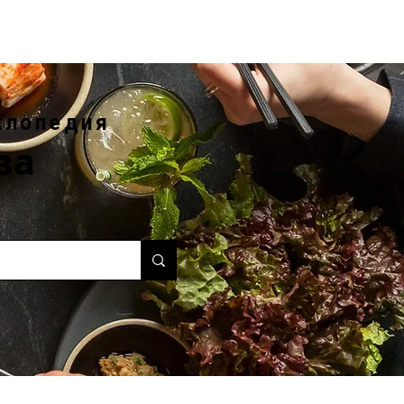
клопедия
ва