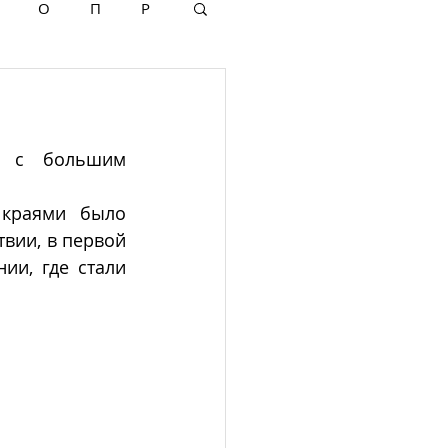
О
П
Р
а с большим 
краями было 
ии, в первой 
и, где стали 