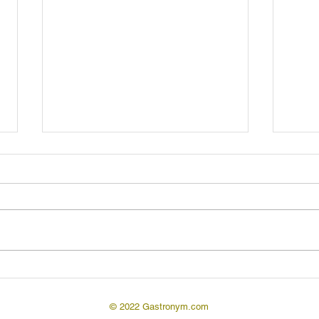
Ароматизаторы
пищевые
Ароматизаторы пищевые –
это добавки, вносимые в
пищевые продукты для
улучшения, расширения и
Ара
усложнения их аромата и
вкуса. Представляют...
ара
© 2022 Gastronym.com