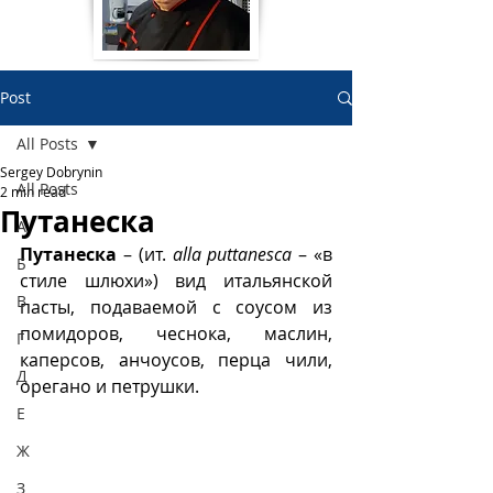
Post
All Posts
Sergey Dobrynin
All Posts
2 min read
Путанеска
А
Путанеска
 – (ит. 
alla puttanesca
 – «в 
Б
стиле шлюхи») вид итальянской 
В
пасты, подаваемой с соусом из 
помидоров, чеснока, маслин, 
Г
каперсов, анчоусов, перца чили, 
Д
орегано и петрушки.
Е
Ж
З