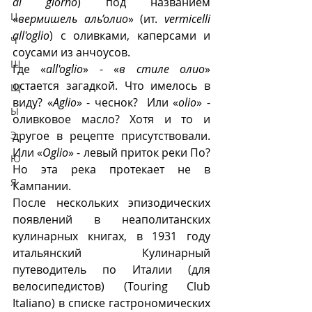
al giorno
) под названием 
Ц
«
вермишель аль’олио
» (ит. 
vermicelli 
all'oglio
) с оливками, каперсами и 
Ч
соусами из анчоусов. 
Ш
Где «
all'oglio
» - «
в стиле олио
» 
остается загадкой. Что имелось в 
Щ
виду? «
Aglio
» - чеснок?  Или «
olio
» - 
Ы
оливковое масло? Хотя и то и 
другое в рецепте присутствовали. 
Э
Или «
Oglio
» - левый приток реки По?  
Ю
Но эта река протекает не в 
Я
Кампании. 
После нескольких эпизодических 
появлений в неаполитанских 
кулинарных книгах, в 1931 году 
итальянский Кулинарный 
путеводитель по Италии (для 
велосипедистов) (Touring Club 
Italiano) в списке гастрономических 