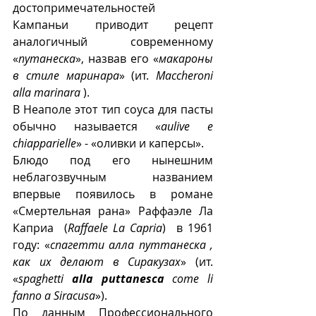
достопримечательностей 
Кампаньи приводит рецепт 
аналогичный современному 
«
путанеска
», назвав его «
макароны 
в стиле маринара
» (ит. 
Maccheroni 
alla marinara
 ). 
В Неаполе этот тип соуса для пасты 
обычно называется «
aulive e 
chiapparielle
» - «оливки и каперсы».
Блюдо под его нынешним 
неблагозвучным названием 
впервые появилось в романе 
«Смертельная рана» Раффаэле Ла 
Каприа  (
Raffaele La Capria
)  в 1961 
году: «
спагетти алла путтанеска , 
как их делают в Сиракузах
» (ит. 
«
spaghetti 
alla puttanesca
 come li 
fanno a Siracusa
»).
По данным Профессионального 