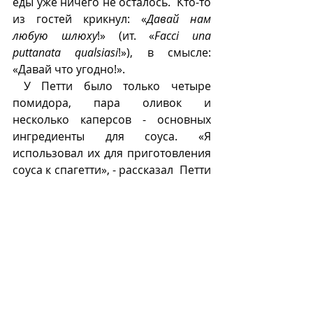
еды уже ничего не осталось.  Кто-то 
из гостей крикнул: «
Давай нам 
любую шлюху
!» (ит. «
Facci una 
puttanata qualsiasi
!»), в смысле: 
«Давай что угодно!».  
 У Петти было только четыре 
помидора, пара оливок и 
несколько каперсов - основных 
ингредиенты для соуса. «Я 
использовал их для приготовления 
соуса к спагетти», - рассказал  Петти 
журналистке. 
Позже Петти включил это блюдо в 
меню как спагетти «
алла 
путтанеска
». 
П