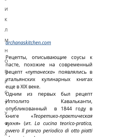
И
К
Л
М
archanaskitchen.com
Н
Рецепты, описывающие соусы к 
О
пасте, похожие на современный 
рецепт «
путанеска
» появлялись в 
П
итальянских кулинарных книгах 
Р
еще в XIX веке. 
С
Одним из первых был рецепт 
Ипполито Кавальканти, 
Т
опубликованный  в 1844 году в 
У
книге «
Теоретико-практическая 
кухня
» (ит. 
La cucina teorico-pratica, 
Ф
ovvero Il pranzo periodico di otto piatti 
Х