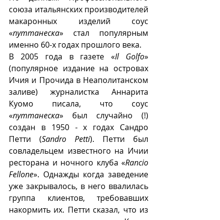
союза итальянских производителей 
макаронных изделий соус 
«
путтанеска
» стал популярным 
именно 60-х годах прошлого века. 
В 2005 года в газете «
Il Golfo
» 
(популярное издание на островах 
Ичия и Прочида в Неаполитанском 
заливе) журналистка Аннарита 
Куомо писала, что соус 
«
путтанеска
» был случайно (!) 
создан в 1950 - х годах Сандро 
Петти (
Sandro Petti
). Петти был  
совладельцем известного на Ичии 
ресторана и ночного клуба «
Rancio 
Fellone
». Однажды когда заведение 
уже закрывалось, в него ввалилась 
группа клиентов, требовавших 
накормить их. Петти сказал, что из 