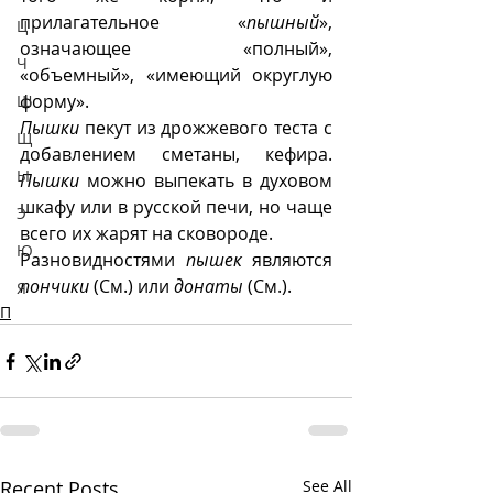
прилагательное «
пышный
», 
Ц
означающее «полный», 
Ч
«объемный», «имеющий округлую 
форму». 
Ш
Пышки
 пекут из дрожжевого теста с 
Щ
добавлением сметаны, кефира. 
Ы
Пышки
 можно выпекать в духовом 
шкафу или в русской печи, но чаще 
Э
всего их жарят на сковороде.
Ю
Разновидностями 
пышек
 являются 
пончики
 (См.) или 
донаты
 (См.).
Я
П
Recent Posts
See All