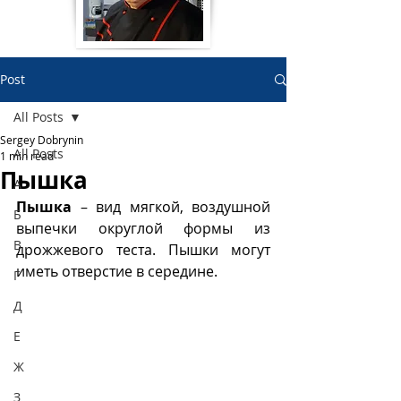
Post
All Posts
Sergey Dobrynin
All Posts
1 min read
Пышка
А
Пышка
 – вид мягкой, воздушной 
Б
выпечки округлой формы из 
В
дрожжевого теста. Пышки могут 
иметь отверстие в середине.
Г
Д
Е
Ж
З