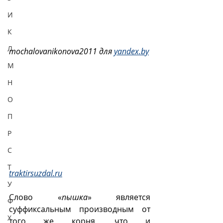
И
К
Л
mochalovanikonova2011 для 
yandex.by
М
Н
О
П
Р
С
Т
traktirsuzdal.ru
У
Слово «
пышка
» является 
Ф
суффиксальным производным от 
Х
того же корня, что и 