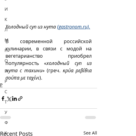
И
К
Холодный суп из нута 
(gastronom.ru).
Л
М
В современной российской  
кулинарии, в связи с модой на 
Н
вегетарианство  приобрел 
О
популярность «
холодный суп из 
нута с тахини
» (греч. 
κρύα ρεβίθια 
П
σούπα με ταχίνι
).
Р
Р
С
Т
У
Ф
Х
Recent Posts
See All