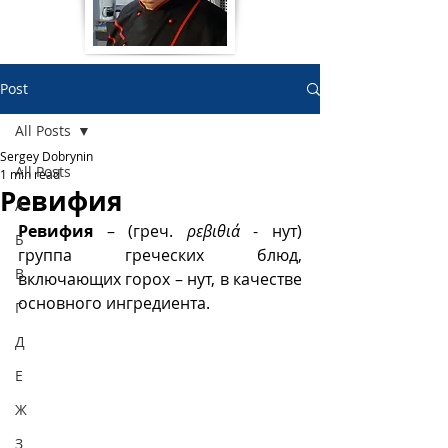
Post
All Posts
Sergey Dobrynin
All Posts
1 min read
Ревифия
А
Ревифия
 – (греч. 
ρεβιθιά
 - нут) 
Б
группа греческих блюд, 
В
включающих горох – нут, в качестве 
основного ингредиента. 
Г
Д
Е
Ж
З