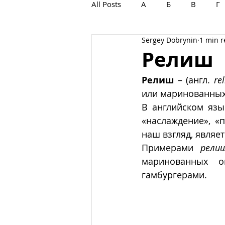
All Posts
А
Б
В
Г
Sergey Dobrynin
1 min 
С
Т
У
Ф
Х
Релиш
Релиш
 – (англ. 
rel
или маринованных
В английском язы
«наслаждение», «
наш взгляд, являет
Примерами 
рели
маринованных о
гамбургерами.