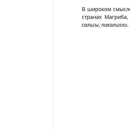
В широком смысле
странах Магриба,
сальсы
, 
пикалилли
.