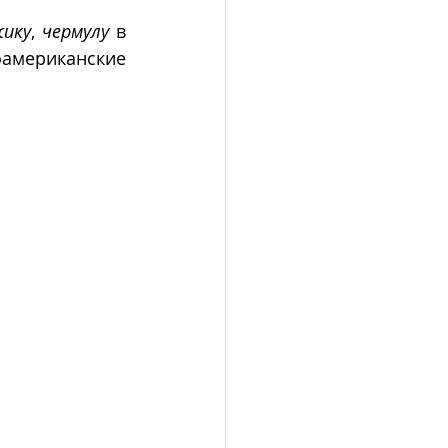
ику
, 
чермулу
 в 
, латиноамериканские 