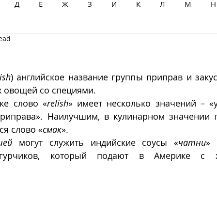
Д
Е
Ж
З
И
К
Л
М
Н
read
Ц
Ч
Ш
Щ
Ы
Э
Ю
Я
ish
) английское название группы приправ и закус
 овощей со специями.
ке слово «
relish
» имеет несколько значений – «у
приправа». Наилучшим, в кулинарном значении п
ся слово «
смак
».
шей
 могут служить индийские соусы «
чатни
» 
гурчиков, который подают в Америке с хо