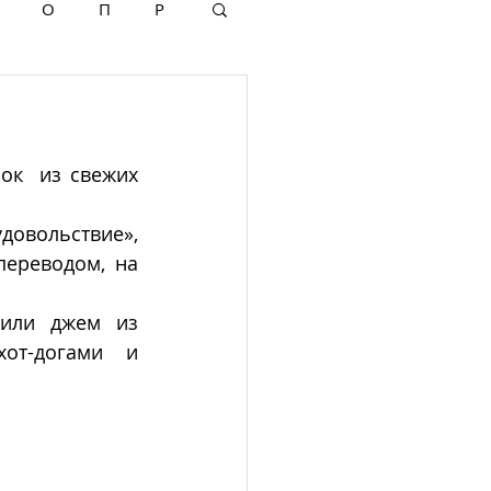
О
П
Р
ок  из свежих 
довольствие», 
ереводом, на 
или джем из 
т-догами и 