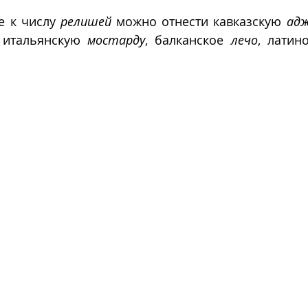
 к числу 
релишей
 можно отнести кавказскую 
адж
 итальянскую 
мостарду
, балканское 
лечо