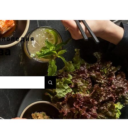
клопедия
ва