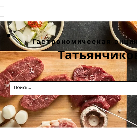
Гастрономическая энци
Татьянчико