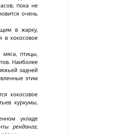
сов, пока не 
овится очень 
щим в жарку, 
 в кокосовое 
мяса, птицы, 
тов. Наиболее 
яжьей задней 
овленные этим 
тся кокосовое 
ьев куркумы, 
нном укладе 
нты 
ренданга
, 