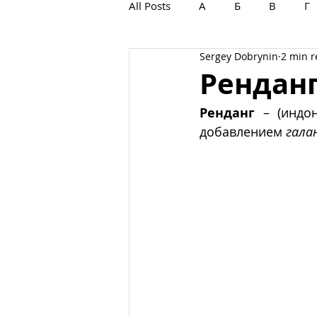
All Posts
А
Б
В
Г
Sergey Dobrynin
2 min 
С
Т
У
Ф
Х
Рендан
Ренданг
 – (индон
добавлением 
гала