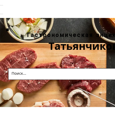
Гастрономическая энци
Татьянчико