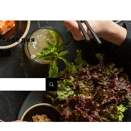
клопедия
ва