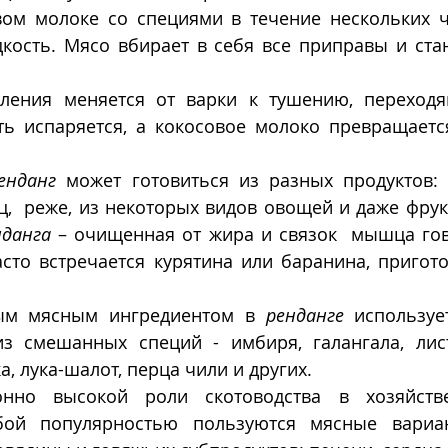
вом молоке со специями в течение нескольких ча
кость. Мясо вбирает в себя все приправы и стан
 
ления меняется от варки к тушению, переходя
ть испаряется, а кокосовое молоко превращается
енданг
 может готовиться из разных продуктов:  
,  реже, из некоторых видов овощей и даже фрук
нданга
 – очищенная от жира и связок  мышца гов
асто встречается курятина или баранина, пригот
ым мясным ингредиентом в 
ренданге
 используе
з смешанных специй - имбиря, галангала, лист
, лука-шалот, перца чили и других.
нно высокой роли скотоводства в хозяйстве
бой популярностью пользуются мясные вариа