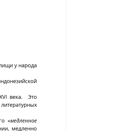
 - один из основных традиционных способов приготовления пищи у народа 
ндонезийской 
VI века.  Это 
литературных 
го «
медленное 
ии, медленно 