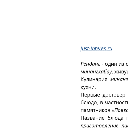
just-interes.ru
Ренданг
минангкабау
, живу
Кулинария 
минанг
кухни. 
Первые достовер
блюдо, в частност
памятников «
Повес
Название блюда п
приготовление п