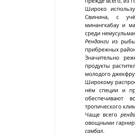
прежде всего, из г
Широко используе
Свинина, с учё
минангкабау и ма
среди немусульман
Ренданги
 из рыбы
прибрежных район
Значительно реж
продукты растител
молодого джекфру
Широкому распро
нём специи и пр
обеспечивают во
тропического клим
Чаще всего 
ренд
овощными гарнира
самбал
. 