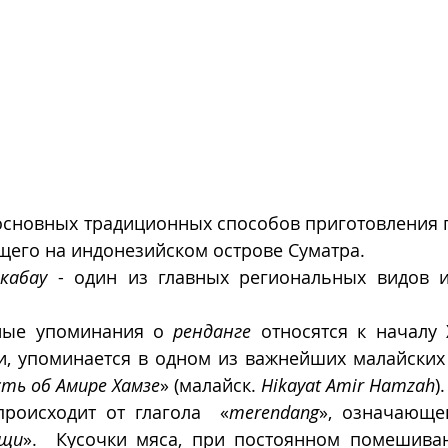
щего на индонезийском острове Суматра. 
кабау
 - один из главных региональных видов и
ные упоминания о 
ренданге
 относятся к началу X
и, упоминается в одном из важнейших малайских 
ть об Амире Хамзе
» (малайск. 
Hikayat Amir Hamzah
).
роисходит от глагола  «
merendang
», означающе
ищи
».  Кусочки мяса, при постоянном помешиван