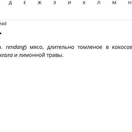
Д
Е
Ж
З
И
К
Л
М
Н
read
Ц
Ч
Ш
Щ
Ы
Э
Ю
Я
г
. 
rendang
) мясо, длительно томленое в кокосов
нгала
 и лимонной травы.