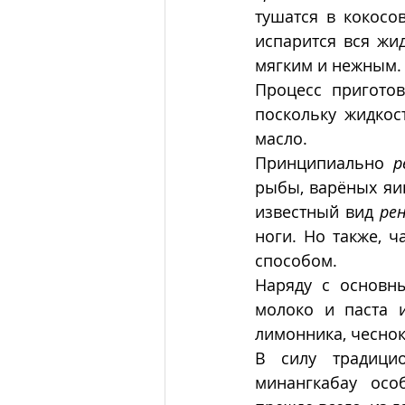
тушатся в кокосо
испарится вся жид
мягким и нежным. 
Процесс приготов
поскольку жидкос
масло.
Принципиально 
р
рыбы, варёных яиц
известный вид 
ре
ноги. Но также, ч
способом.  
Наряду с основн
молоко и паста и
лимонника, чеснока
В силу традицио
минангкабау осо