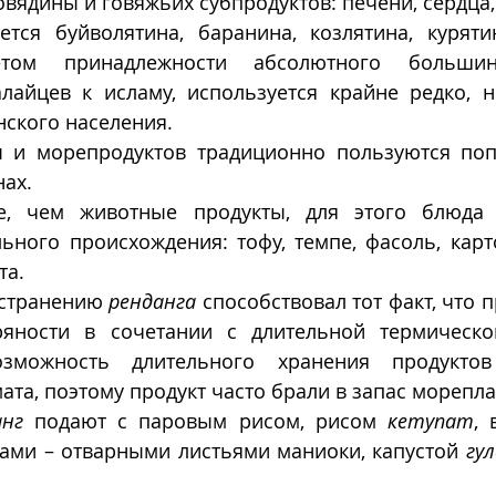
овядины и говяжьих субпродуктов: печени, сердца, 
тся буйволятина, баранина, козлятина, курятин
том принадлежности абсолютного большинс
лайцев к исламу, используется крайне редко, но
ского населения. 
 и морепродуктов традиционно пользуются поп
ах. 
е, чем животные продукты, для этого блюда и
ьного происхождения: тофу, темпе, фасоль, карт
та.
странению 
ренданга
 способствовал тот факт, что 
яности в сочетании с длительной термической
зможность длительного хранения продуктов
ата, поэтому продукт часто брали в запас мореплав
анг
 подают с паровым рисом, рисом 
кетупат
, 
ми – отварными листьями маниоки, капустой 
гу