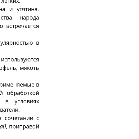
лёгких.  
а и утятина. 
тва народа 
 встречается 
улярностью в 
спользуются 
офель, мякоть 
применяемые в 
 обработкой  
 в условиях 
атели.  
в сочетании с 
лай
, приправой 