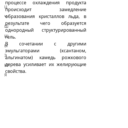
процессе охлаждения продукта 
Ц
происходит замедление 
образования кристаллов льда, в 
Ч
результате чего образуется 
Ш
однородный структурированный 
Щ
гель.
В сочетании с другими 
Ы
эмульгаторами (ксантаном, 
Э
альгинатом) камедь рожкового 
дерева усиливает их желирующие 
Ю
свойства.
Я