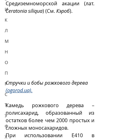
Средиземноморской акации (лат. 
И
Ceratonia siliqua
) (См. 
Кэроб
).
К
Л
М
Н
О
П
Стручки и бобы рожкового дерева 
Р
(ogorod.ua).
С
Т
Камедь рожкового дерева – 
полисахарид, образованный из 
У
остатков более чем 2000 простых и 
Ф
сложных моносахаридов.
При использовании Е410 в 
Х