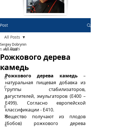
Post
All Posts
Sergey Dobrynin
All Posts
1 min read
Рожкового дерева
А
камедь
Б
Рожкового дерева камедь
 – 
В
натуральная пищевая добавка из 
Г
группы стабилизаторов, 
загустителей, эмульгаторов (Е400 – 
Д
Е499). Согласно европейской 
Е
классификации - Е410.
Ж
Вещество получают из плодов 
(бобов) рожкового дерева 
З