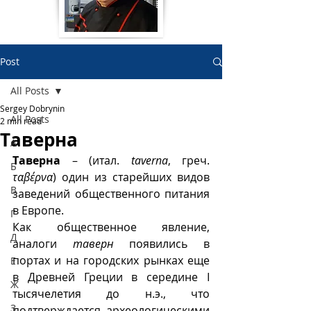
Post
All Posts
Sergey Dobrynin
All Posts
2 min read
Таверна
А
Таверна
 – (итал. 
taverna
, греч. 
Б
ταβέρνα
) один из старейших видов 
В
заведений общественного питания 
в Европе. 
Г
Как общественное явление, 
Д
аналоги 
таверн
 появились в 
портах и на городских рынках еще 
Е
в Древней Греции в середине I 
Ж
тысячелетия до н.э., что 
З
подтверждается археологическими 