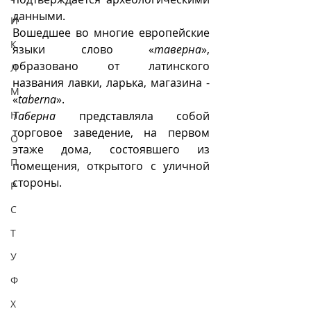
данными.
И
Вошедшее во многие европейские 
К
языки слово «
таверна
», 
образовано от латинского 
Л
названия лавки, ларька, магазина - 
М
«
taberna
».  
Н
Таберна
 представляла собой 
торговое заведение, на первом 
О
этаже дома, состоявшего из  
П
помещения, открытого с уличной 
стороны.   
Р
С
Т
У
Ф
Х