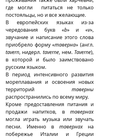
где могли  питаться не только 
постояльцы, но и все желающие. 
В европейских языках из-за 
чередования букв «
b
» и «
v
», 
звучание и написание этого слова 
приобрело форму «
таверна
» (англ. 
tavern
, нидерл. 
taverne
, нем. 
Taverne
), 
в которой и было заимствовано 
русским языком. 
В период интенсивного развития 
мореплавания и освоения новых 
территорий 
таверны
распространились по всему миру.
Кроме предоставления питания и 
продажи напитков, в 
тавернах
могла играть музыка или звучать 
песни. Именно в 
тавернах
 на 
побережье Италии и Греции 