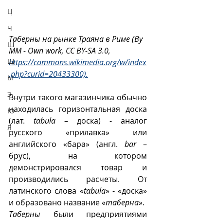
Ц
Ч
Таберны на рынке Траяна в Риме (By 
Ш
MM - Own work, CC BY-SA 3.0, 
Щ
https://commons.wikimedia.org/w/index
.php?curid=20433300).
Ы
Э
Внутри такого магазинчика обычно 
находилась горизонтальная доска 
Ю
(лат. 
tabula
 – доска) - аналог 
Я
русского «прилавка» или 
английского «бара» (англ. 
bar
 – 
брус), на котором 
демонстрировался товар и 
производились расчеты. От 
латинского слова «
tabula
» - «доска» 
и образовано название «
таберна
».
Таберны
 были предприятиями 