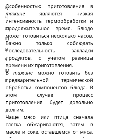
Особенностью приготовления в 
Ц
тажине
 являются низкая 
Ч
интенсивность термообработки и 
продолжительное время. Блюдо 
Ш
может готовиться несколько часов. 
Щ
Важно только соблюдать 
Ы
последовательность закладки 
продуктов, с учетом разницы 
Э
времени их приготовления. 
Ю
В 
тажине
 можно готовить без 
предварительной термической 
Я
обработки компонентов блюда. В 
этом случае процесс 
приготовления будет довольно 
долгим. 
Чаще мясо или птица сначала 
слегка обжариваются, затем в 
масле и соке, оставшемся от мяса, 