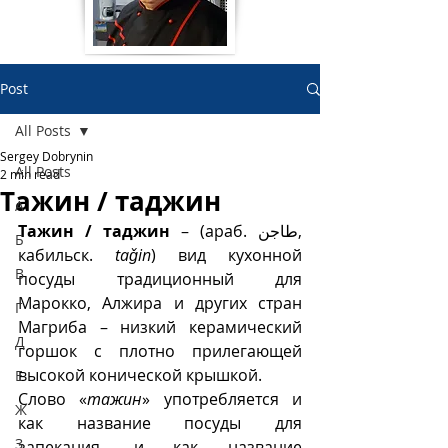
Post
All Posts
Sergey Dobrynin
All Posts
2 min read
Тажин / таджин
А
Тажин / таджин 
– (араб. طاجن, 
Б
кабильск. 
taǧin
) вид кухонной 
В
посуды традиционный для 
Марокко, Алжира и других стран 
Г
Магриба – низкий керамический 
Д
горшок с плотно прилегающей 
высокой конической крышкой. 
Е
Слово «
тажин
» употребляется и 
Ж
как название посуды для 
З
запекания, и как название 