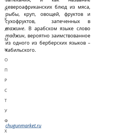
североафриканских блюд из мяса, 
И
рыбы, круп, овощей, фруктов и 
К
сухофруктов,  запеченных в 
тажине
. В арабском языке слово 
Л
таджин
, вероятно заимствованное 
М
из одного из берберских языков – 
Н
кабильского. 
О
П
Р
С
Т
У
Ф
chugunmarket.ru
Х