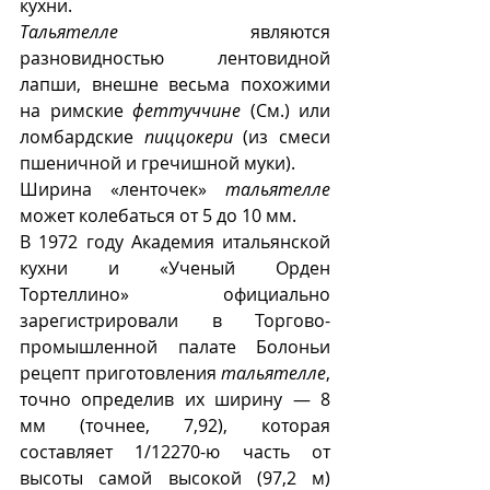
кухни.
Тальятелле
 являются 
разновидностью лентовидной 
лапши, внешне весьма похожими 
на римские 
феттуччине
 (См.) или 
ломбардские 
пиццокери
 (из смеси 
пшеничной и гречишной муки).
Ширина «ленточек» 
тальятелле
может колебаться от 5 до 10 мм. 
В 1972 году Академия итальянской 
кухни и «Ученый Орден 
Тортеллино» официально 
зарегистрировали в Торгово-
промышленной палате Болоньи 
рецепт приготовления 
тальятелле
, 
точно определив их ширину — 8 
мм (точнее, 7,92), которая 
составляет 1/12270-ю часть от 
высоты самой высокой (97,2 м) 