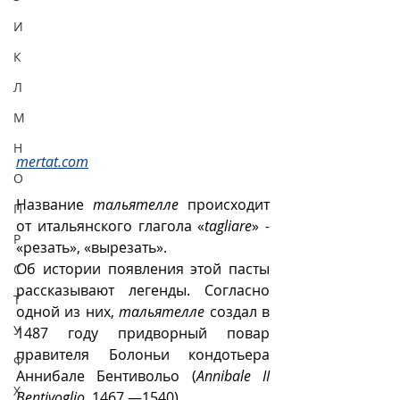
И
К
Л
М
Н
mertat.com
О
Название 
тальятелле
 происходит 
П
от итальянского глагола «
tagliare
» 
-
Р
«резать», «вырезать».
Об истории появления этой пасты 
С
рассказывают легенды. Согласно 
Т
одной из них, 
тальятелле
 создал в 
У
1487 году придворный повар 
правителя Болоньи кондотьера 
Ф
Аннибале Бентивольо (
Annibale II 
Х
Bentivoglio
, 1467 —1540). 