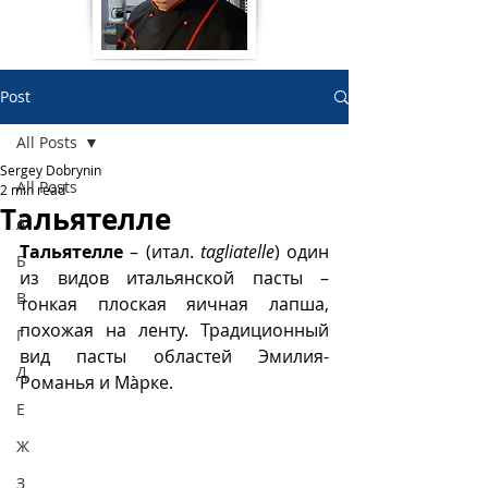
Post
All Posts
Sergey Dobrynin
All Posts
2 min read
Тальятелле
А
Тальятелле
 – (итал. 
tagliatelle
) один 
Б
из видов итальянской пасты – 
В
тонкая плоская яичная лапша, 
похожая на ленту. Традиционный 
Г
вид пасты областей Эмилия-
Д
Романья и Мàрке. 
Е
Ж
З