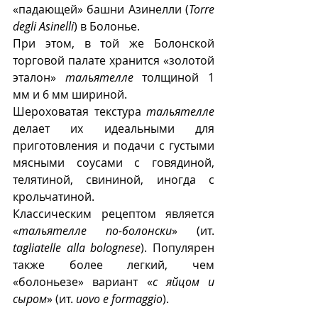
«падающей» башни Азинелли (
Torre 
degli Asinelli
) в Болонье.
При этом, в той же Болонской 
торговой палате хранится «золотой 
эталон» 
тальятелле
 толщиной 1 
мм и 6 мм шириной.
Шероховатая текстура 
тальятелле
делает их идеальными для 
приготовления и подачи с густыми 
мясными соусами с говядиной, 
телятиной, свининой, иногда с 
крольчатиной. 
Классическим рецептом является 
«
тальятелле по-болонски
» (ит. 
tagliatelle alla bolognese
). Популярен 
также более легкий, чем 
«болоньезе» вариант «
с яйцом и 
сыром
» (ит. 
uovo e formaggio
).