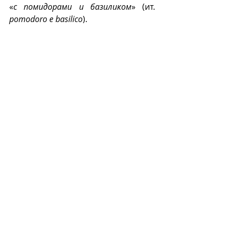
«
с помидорами и базиликом
» (ит. 
pomodoro e basilico
).
Тольятелли с помидорами и 
базиликом (giovatastyfood/ 
instagram.com
).