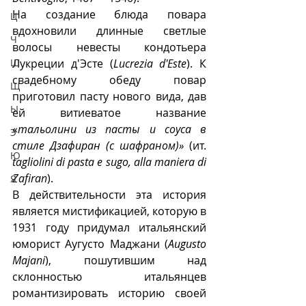
На создание блюда повара 
Ц
вдохновили длинные светлые 
Ч
волосы невесты кондотьера 
Лукреции д'Эсте (
Lucrezia d'Este
). К 
Ш
свадебному обеду повар 
Щ
приготовил пасту нового вида, дав 
Ы
ей витиеватое название 
«
тальолини из пасты и соуса в 
Э
стиле Дзафиран (с шафраном)»
 (ит. 
Ю
tagliolini di pasta e sugo, alla maniera di 
Zafiran
).
Я
В действительности эта история 
является мистификацией, которую в 
1931 году придумал итальянский 
юморист Аугусто Маджани (
Augusto 
Majani
), пошутившим над 
склонностью итальянцев 
романтизировать историю своей 