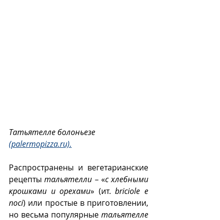
Татьятелле болоньезе 
(palermopizza.ru).
Распространены и вегетарианские 
рецепты 
тальятелли
 – «
с хлебными 
крошками и орехами
» (ит. 
briciole e 
noci
) или простые в приготовлении, 
но весьма популярные 
тальятелле