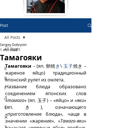
Post
All Posts
Sergey Dobrynin
All Posts
1 min read
Тамагояки
А
Тамагояки
 – (яп. 卵焼
き
\ 
玉子
焼き – 
Б
жареное яйцо) традиционный 
В
японский рулет из омлета. 
Название блюда образовано 
Г
соединением японских слов 
Д
«
тамаго
» (яп. 玉子) – «яйцо» и «
яки
» 
(яп. き), означающего 
Е
«приготовление блюда», чаще в 
Ж
значении «жарение». «
Тамаго-яки
» 
З
означает «
жареные яйца
» вообще, 