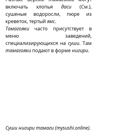
включать хлопья 
даси
 (См.), 
сушеные водоросли, пюре из 
креветок, тертый 
ямс
. 
Тамагояки
 часто присутствует в 
меню заведений, 
специализирующихся на 
суши
. Там 
тамагояки
 подают в форме 
нигири
.
Суши нигири тамаги (mysushi.online).