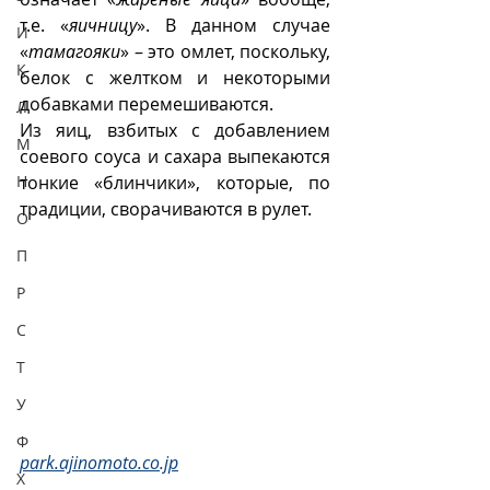
т.е. «
яичницу
». В данном случае 
И
«
тамагояки
» – это омлет, поскольку, 
К
белок с желтком и некоторыми 
добавками перемешиваются.
Л
Из яиц, взбитых с добавлением 
М
соевого соуса и сахара выпекаются 
Н
тонкие «блинчики», которые, по 
традиции, сворачиваются в рулет. 
О
П
Р
С
Т
У
Ф
park.ajinomoto.co.jp
Х