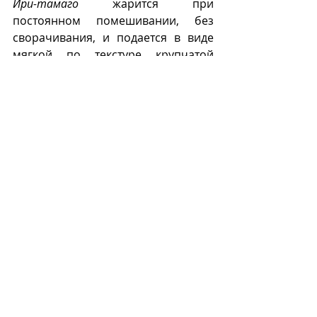
Ири-тамаго
 жарится при 
постоянном помешивании, без 
сворачивания, и подается в виде 
мягкой по текстуре крупчатой 
массы. 
Ири-тамаго 
(japanfoodstyle.com).