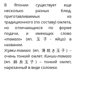
В Японии существует еще 
несколько разных блюд, 
приготавливаемых из 
традиционного (по составу) омлета, 
но отличающихся по форме 
подачи, и имеющих слово 
«
тамаго
» (яп. 玉子- яйцо) в 
названии.  
Усуяки-тамаго
 (яп. 薄焼き玉子) – 
очень тонкий омлет. 
Кинши-тамаго
(яп. 錦糸玉子) – тонкий омлет, 
нарезанный в виде соломки.