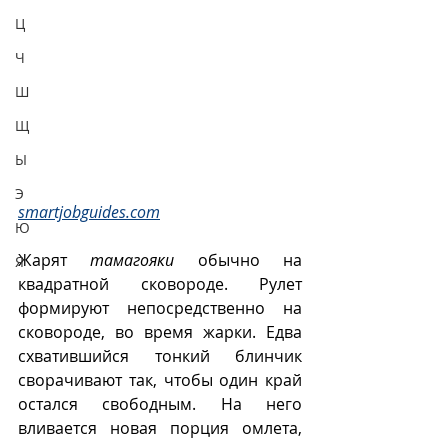
Ц
Ч
Ш
Щ
Ы
Э
smartjobguides.com
Ю
Жарят 
тамагояки
 обычно на 
Я
квадратной сковороде. Рулет 
формируют непосредственно на 
сковороде, во время жарки. Едва 
схватившийся тонкий блинчик 
сворачивают так, чтобы один край 
остался свободным. На него 
вливается новая порция омлета, 