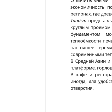
Отличительными 
экономичность по
регионах, где дре
Тандыр
 представл
круглым проёмом 
фундаментом мо
теплоёмкости печ
настоящее время
современными теп
В Средней Азии и 
платформе, горлов
В кафе и рестора
иногда, для удобс
отверстия. 