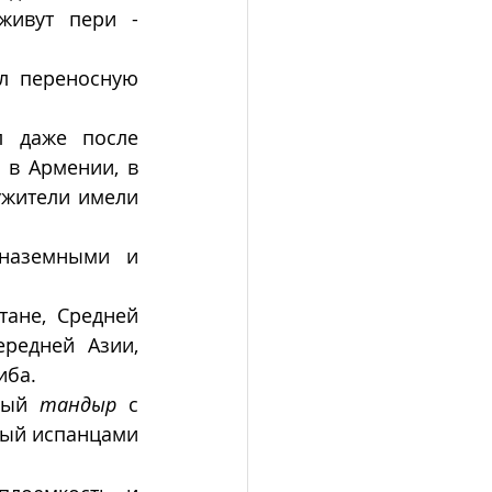
живут пери - 
л переносную 
л даже после 
в Армении, в 
жители имели 
наземными и 
ане, Средней 
редней Азии, 
иба.
ный 
тандыр
 с 
ный испанцами 