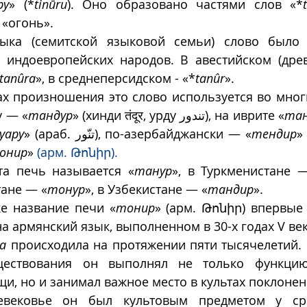
ру
» (*
tinūru
). Оно образовано частями слов «*
- «огонь». 
зыка (семитской языковой семьи) слово было 
 индоевропейских народов. В авестийском (древ
tanûra
», в среднеперсидском - «*
tanûr
». 
х произношения это слово используется во многи
у — «
тандур
» (хинди तंदूर, урду تندور), на иврите «
тан
уару
» (араб. تنّور), по-азербайджански — «
тендир
»
онир
» 
(арм. Թոնիր). 
та печь называется «
танур
», в Туркменистане 
тане — «
тонур
», в Узбекистане — «
тандир
».
е название печи «
тонир
» (арм. Թոնիր) впервые 
а армянский язык, выполненном в 30-х годах V века
а
 происходила на протяжении пяти тысячелетий. 
ществования он выполнял не только функцию
и, но и занимал важное место в культах поклонен
вековье он был культовым предметом у сред