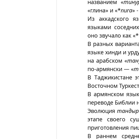
названием «
тину
«глина» и «*
nura
» 
Из аккадского я
языками соседних
оно звучало как «*
В разных варианта
языке хинди и урд
на арабском «
тан
по-армянски — «
т
В Таджикистане э
Восточном Туркес
В армянском язык
переводе Библии н
Эволюция 
тандыр
этапе своего су
приготовления пищ
В раннем средне