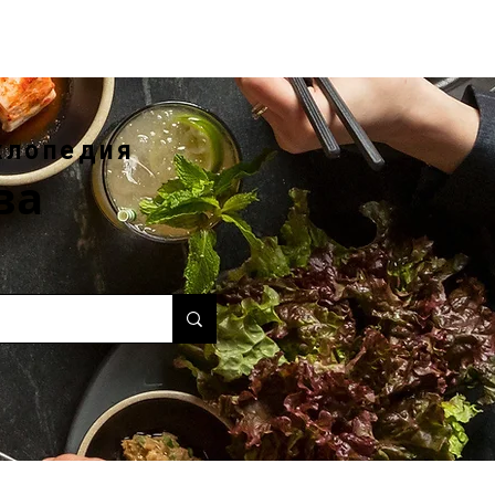
клопедия
ва