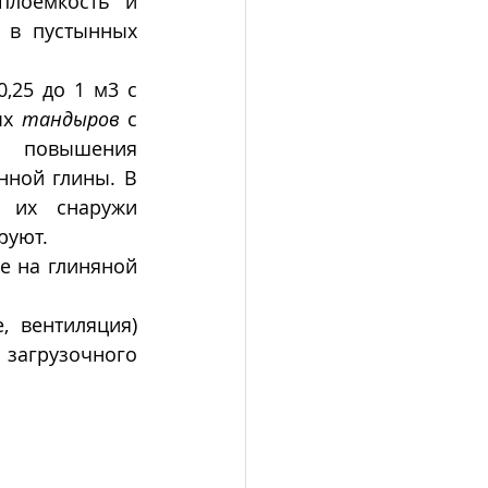
плоемкость и 
 в пустынных 
25 до 1 м3 с 
х 
тандыров
 с 
 повышения 
ной глины. В 
 их снаружи 
руют.
 на глиняной 
 вентиляция) 
загрузочного 