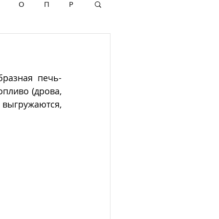
О
П
Р
бразная печь-
пливо (дрова, 
гружаются, 