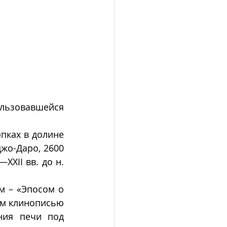
льзовавшейся 
пках в долине 
жо-Даро, 2600 
—XXII вв. до н. 
 – «Эпосом о 
ом клинописью 
ния печи под 