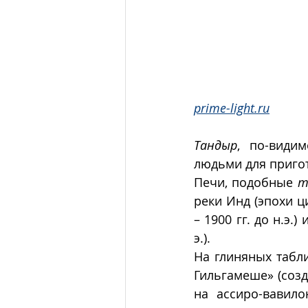
prime-light.ru
Тандыр
, по-види
людьми для приго
Печи, подобные 
т
реки Инд (эпохи ци
– 1900 гг. до н.э
э.).
На глиняных табл
Гильгамеше» (созда
на ассиро-вавило