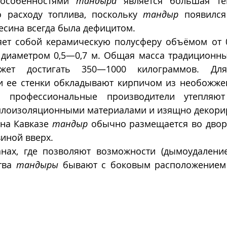
особенностями 
тандыра
 является большая те
 расходу топлива, поскольку 
тандыр
 появился
весина всегда была дефицитом. 
яет собой керамическую полусферу объёмом от 0,
диаметром 0,5—0,7 м. Общая масса традиционны
жет достигать 350—1000 килограммов. Для
и ее стенки обкладывают кирпичом из необожжен
 профессиональные производители утепляют
лоизоляционными материалами и изящно декори
на Кавказе 
тандыр
 обычно размещается во дворе
иной вверх. 
нах, где позволяют возможности (дымоудаление,
тва 
тандыры
 бывают с боковым расположением 