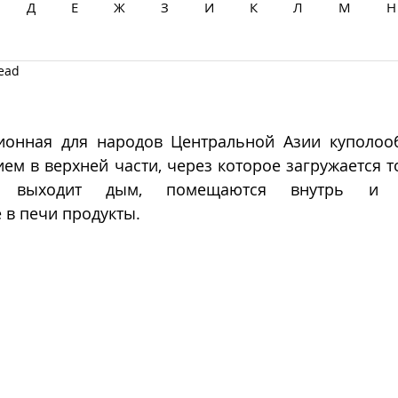
Д
Е
Ж
З
И
К
Л
М
Н
read
Ц
Ч
Ш
Щ
Ы
Э
Ю
Я
ионная для народов Центральной Азии куполоо
ием в верхней части, через которое загружается то
), выходит дым, помещаются внутрь и вы
 в печи продукты.