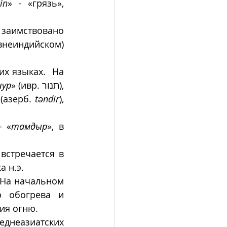
tin
» - «грязь», 
заимствовано 
неиндийском) 
х языках.  На 
ур
» (ивр. תנור), 
 (азерб. 
təndir
), 
— «
тамдыр
», в 
встречается в 
 н.э. 
На начальном 
 обогрева и 
ия огню. 
неазиатских 