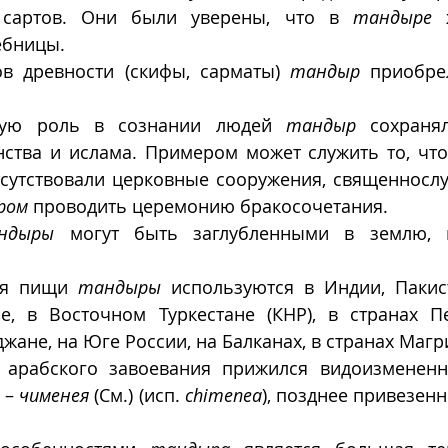
 сартов. Они были уверены, что в 
тандыре
 
бницы. 
в древности (скифы, сарматы) 
тандыр
 приобре
ную роль в сознании людей 
тандыр
 сохраня
ства и ислама. Примером может служить то, что 
тсутствовали церковные сооружения, священнослу
ром
 проводить церемонию бракосочетания.
ндыры
 могут быть заглубленными в землю, 
ия пищи 
тандыры
 используются в Индии, Пакист
не, в Восточном Туркестане (КНР), в странах Пе
жане, на Юге России, на Балканах, в странах Магр
 арабского завоевания прижился видоизменен
 – 
чименея
 (См.) (исп. 
chimenea
), позднее привезен