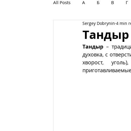
All Posts
А
Б
В
Г
Sergey Dobrynin
4 min 
С
Т
У
Ф
Х
Тандыр
Тандыр
 – традиц
духовка, с отверст
хворост, уголь
приготавливаемые