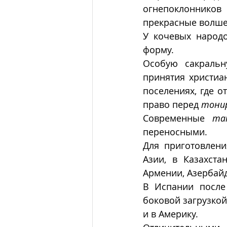
огнепоклонников
прекрасные волше
У кочевых народо
форму. 
Особую сакраль
принятия христиан
поселениях, где о
право перед 
тони
Современные
 та
переносными. 
Для приготовлен
Азии, в Казахста
Армении, Азербайд
В Испании после
боковой загрузкой
и в Америку.  