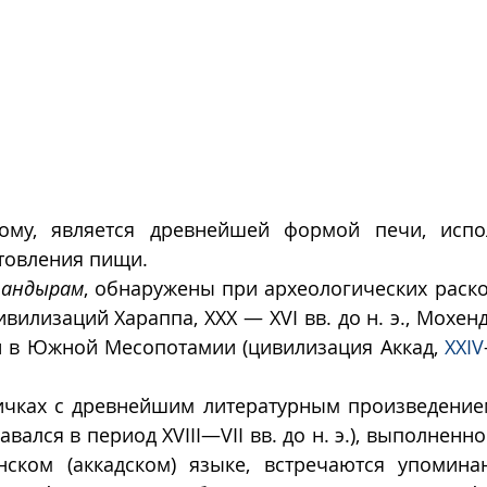
мому, является древнейшей формой печи, испо
товления пищи. 
андырам
, обнаружены при археологических раско
вилизаций Хараппа, XXХ — XVI вв. до н. э., Мохенд
.) и в Южной Месопотамии (цивилизация Аккад, 
XXIV
ичках с древнейшим литературным произведением
вался в период XVIII—VII вв. до н. э.), выполненн
нском (аккадском) языке, встречаются упомина