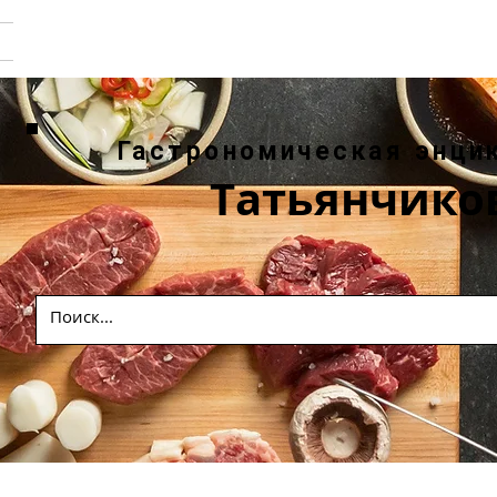
Гастрономическая энци
Татьянчико