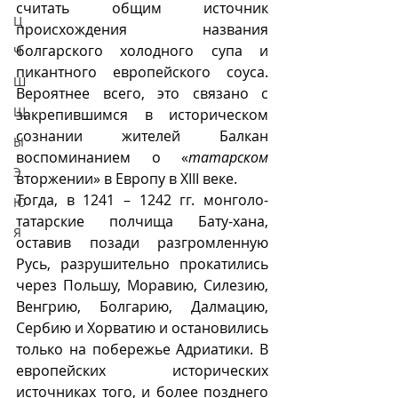
считать общим источник 
Ц
происхождения названия 
болгарского холодного супа и 
Ч
пикантного европейского соуса. 
Ш
Вероятнее всего, это связано с 
Щ
закрепившимся в историческом 
сознании жителей Балкан 
Ы
воспоминанием о «
татарском
Э
вторжении» в Европу в XIII веке.
Тогда, в 1241 – 1242 гг. монголо-
Ю
татарские полчища Бату-хана, 
Я
оставив позади разгромленную 
Русь, разрушительно прокатились 
через Польшу, Моравию, Силезию, 
Венгрию, Болгарию, Далмацию, 
Сербию и Хорватию и остановились 
только на побережье Адриатики. В 
европейских исторических 
источниках того, и более позднего 