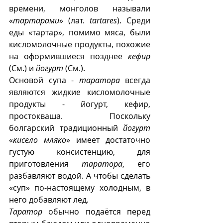
времени, монголов называли 
«
тартарами
» (лат. 
tartares
). Среди 
еды «тартар», помимо мяса, были 
кисломолочные продукты, похожие 
на оформившиеся позднее 
кефир
(См.) и 
йогурт 
(См.). 
Основой супа - 
таратора
 всегда 
являются жидкие кисломолочные 
продукты - йогурт, кефир, 
простокваша. Поскольку 
болгарский традиционный 
йогурт
«
кисело мляко
» имеет достаточно 
густую консистенцию, для 
приготовления 
таратора
, его 
разбавляют водой. А чтобы сделать 
«суп» по-настоящему холодным, в 
него добавляют лед. 
Таратор
 обычно подаётся перед 