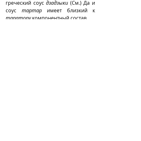
греческий соус 
дзадзыки
 (См.) Да и 
соус 
тартар
 имеет близкий к 
таратору
 компонентный состав. 
Т
Recent Posts
See All