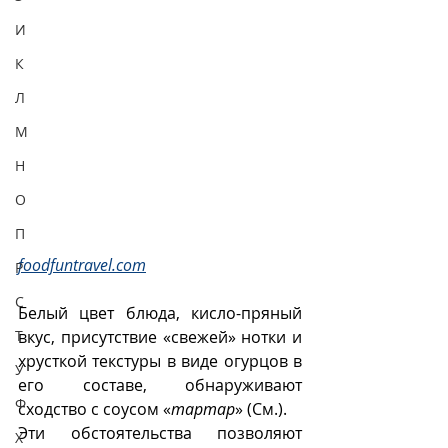
И
К
Л
М
Н
О
П
foodfuntravel.com
Р
С
Белый цвет блюда, кисло-пряный 
Т
вкус, присутствие «свежей» нотки и 
хрусткой текстуры в виде огурцов в 
У
его составе, обнаруживают 
Ф
сходство с соусом «
тартар
» (См.). 
Эти обстоятельства позволяют 
Х