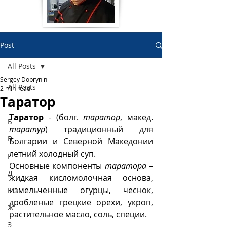
Post
All Posts
Sergey Dobrynin
All Posts
2 min read
Таратор
А
Таратор
 - (болг. 
таратор
, макед. 
Б
таратур
) традиционный для 
В
Болгарии и Северной Македонии 
летний холодный суп.  
Г
Основные компоненты 
таратора
 – 
Д
жидкая кисломолочная основа, 
измельченные огурцы, чеснок, 
Е
дробленые грецкие орехи, укроп, 
Ж
растительное масло, соль, специи.
З