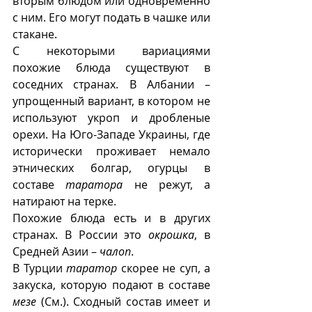
вторым блюдом или одновременно 
с ним. Его могут подать в чашке или 
стакане.  
С некоторыми вариациями 
похожие блюда существуют в 
соседних странах. В Албании – 
упрощенный вариант, в котором не 
используют укроп и дробленые 
орехи. На Юго-Западе Украины, где 
исторически проживает немало 
этнических болгар, огурцы в 
составе 
таратора
 не режут, а 
натирают на терке. 
Похожие блюда есть и в других 
странах. В России это 
окрошка
, в 
Средней Азии – 
чалоп
.
В Турции 
таратор
 скорее не суп, а 
закуска, которую подают в составе 
мезе
 (См.). Сходный состав имеет и 