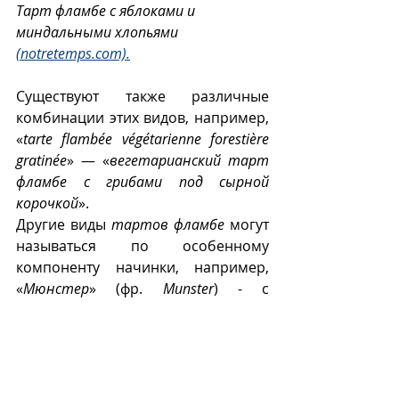
Тарт фламбе с яблоками и 
миндальными хлопьями 
(notretemps.com).
Существуют также различные 
комбинации этих видов, например, 
«
tarte flambée végétarienne forestière 
gratinée
» — «
вегетарианский тарт 
фламбе с грибами под сырной 
корочкой
». 
Другие виды 
тартов фламбе
 могут 
называться по особенному 
компоненту начинки, например, 
«
Мюнстер
» (фр. 
Munster
) - с 
местным сыром Мюнстер, «
с 
чесноком и травами
» (фр. 
ail et fines 
herbes
), «
с козьим сыром
» (фр. 
chèvre
— коза).
Тарт фламбе
 по традиции подают 