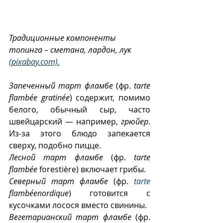
Традиционные компоненты 
топинга – сметана, лардон, лук 
(pixabay.com).
Запеченный тарт фламбе
 (фр. 
tarte 
flambée gratinée
) содержит, помимо 
белого, обычный сыр, часто 
швейцарский — например, 
грюйер
. 
Из-за этого блюдо запекается 
сверху, подобно пицце.
Лесной тарт фламбе
 (фр. 
tarte 
flambée
 forestière) включает грибы.
Северный тарт фламбе
 (фр. 
tarte 
flambéenordique
) готовится с 
кусочками лосося вместо свинины.
Вегетарианский тарт фламбе
 (фр. 