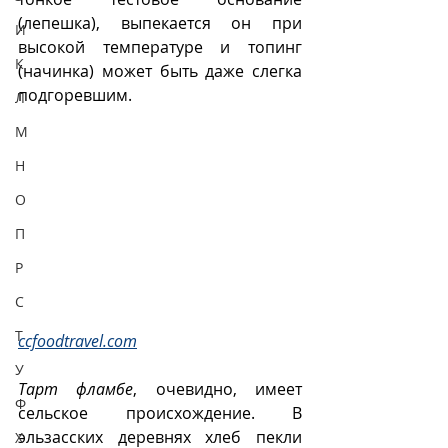
(лепешка), выпекается он при 
И
высокой температуре и топинг 
К
(начинка) может быть даже слегка 
подгоревшим.
Л
М
Н
О
П
Р
С
Т
ccfoodtravel.com
У
Тарт фламбе
, очевидно, имеет 
Ф
сельское происхождение. В 
эльзасских деревнях хлеб пекли 
Х