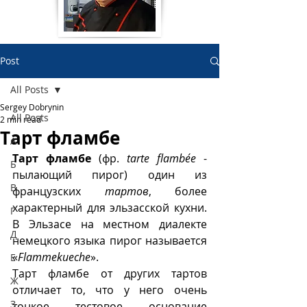
Post
All Posts
Sergey Dobrynin
All Posts
2 min read
Тарт фламбе
А
Тарт фламбе
 (фр. 
tarte flambée
 - 
Б
пылающий пирог) один из 
В
французских 
тартов
, более 
характерный для эльзасской кухни. 
Г
В Эльзасе на местном диалекте 
Д
немецкого языка пирог называется 
«
Flammekueche
».
Е
Тарт фламбе от других тартов 
Ж
отличает то, что у него очень 
З
тонкое тестовое основание 