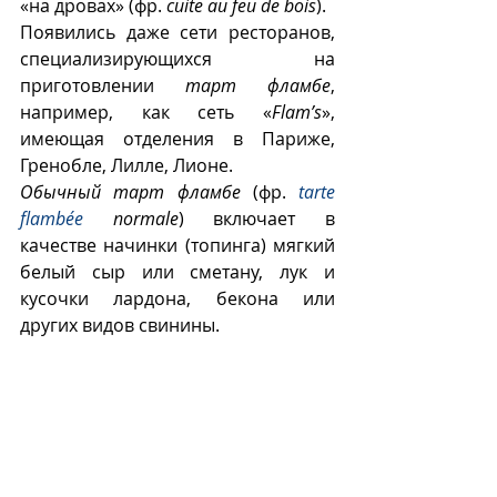
«на дровах» (фр. 
cuite au feu de bois
). 
Появились даже сети ресторанов, 
специализирующихся на 
приготовлении 
тарт фламбе
, 
например, как сеть «
Flam’s
», 
имеющая отделения в Париже, 
Гренобле, Лилле, Лионе.
Обычный тарт фламбе
 (фр. 
tarte 
flambée 
normale
) включает в 
качестве начинки (топинга) мягкий 
белый сыр или сметану, лук и 
кусочки лардона, бекона или 
других видов свинины. 