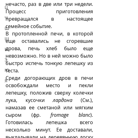
нечасто, раз в две или три недели. 
Ц
Процесс приготовления 
Ч
превращался в настоящее 
семейное событие. 
Ш
В протопленной печи, в которой 
Щ
еще оставались не сгоревшие 
дрова, печь хлеб было еще 
Ы
невозможно. Но в ней можно было 
Э
быстро испечь тонкую лепешку из 
Ю
теста. 
Среди догорающих дров в печи 
Я
освобождали место и пекли 
лепешку, положив сверху колечки 
лука, кусочки 
лардона
 (См.), 
намазав ее сметаной или мягким 
сыром (фр. 
fromage blanc
). 
Готовилась лепешка всего 
несколько минут. Ее доставали, 
выкладывали на деревянную доску 