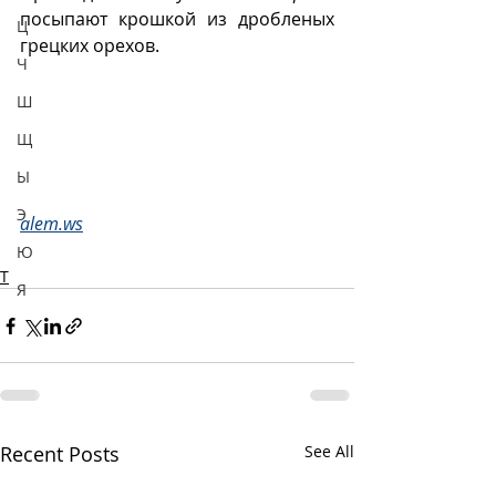
посыпают крошкой из дробленых 
Ц
грецких орехов.
Ч
Ш
Щ
Ы
Э
alem.ws
Ю
Т
Я
Recent Posts
See All