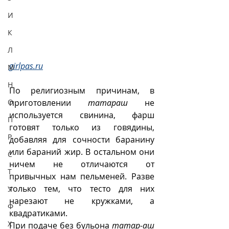
И
К
Л
girlpas.ru
М
Н
По религиозным причинам, в 
О
приготовлении 
татараш
 не 
используется свинина, фарш 
П
готовят только из говядины, 
Р
добавляя для сочности баранину 
или бараний жир. В остальном они 
С
ничем не отличаются от 
Т
привычных нам пельменей. Разве 
только тем, что тесто для них 
У
нарезают не кружками, а 
Ф
квадратиками. 
Х
При подаче без бульона 
татар-аш