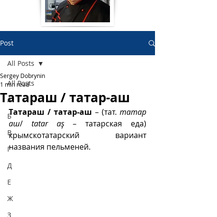
Post
All Posts
Sergey Dobrynin
All Posts
1 min read
Татараш / татар-аш
А
Татараш / татар-аш
 – (тат. 
татар 
Б
аш
/ 
tatar aş
 – татарская еда) 
В
крымскотатарский вариант 
названия пельменей. 
Г
Д
Е
Ж
З