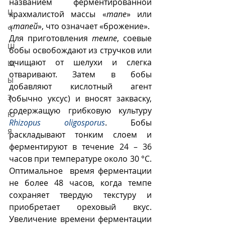
названием ферментированной 
Ц
крахмалистой массы «
тапе
» или 
«
тапей
», что означает «брожение».
Ч
Для приготовления 
темпе
, соевые 
Ш
бобы освобождают из стручков или 
очищают от шелухи и слегка 
Щ
отваривают. Затем в бобы 
Ы
добавляют кислотный агент 
Э
(обычно уксус) и вносят закваску, 
содержащую грибковую культуру 
Ю
Rhizopus oligosporus
. Бобы 
Я
раскладывают тонким слоем и 
ферментируют в течение 24 – 36 
часов при температуре около 30 °C. 
Оптимальное  время ферментации 
не более 48 часов, когда темпе  
сохраняет твердую текстуру и 
приобретает ореховый вкус. 
Увеличение времени ферментации 