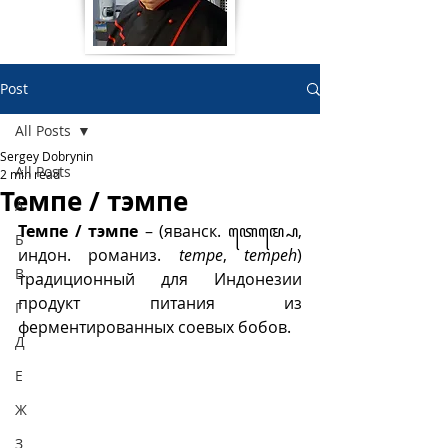
Post
All Posts
Sergey Dobrynin
All Posts
2 min read
Темпе / тэмпе
А
Темпе / тэмпе
 – (яванск. ꦠꦺꦩ꧀ꦥꦺ, 
Б
индон. романиз. 
tempe
, 
tempeh
) 
В
традиционный для Индонезии 
продукт питания из 
Г
ферментированных соевых бобов. 
Д
Е
Ж
З