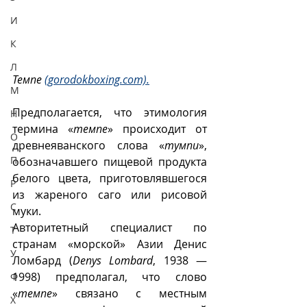
И
К
Л
Темпе 
(gorodokboxing.com).
М
Предполагается, что этимология 
Н
термина «
темпе
» происходит от 
О
древнеяванского слова «
тумпи
», 
П
обозначавшего пищевой продукта 
белого цвета, приготовлявшегося 
Р
из жареного саго или рисовой 
С
муки. 
Авторитетный специалист по 
Т
странам «морской» Азии Денис 
У
Ломбард (
Denys Lombard
, 1938 — 
1998) предполагал, что слово 
Ф
«
темпе
» связано с местным 
Х