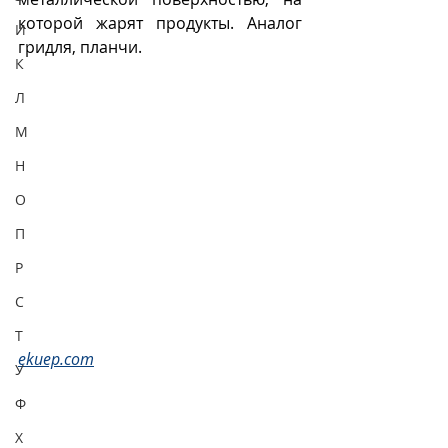
которой жарят продукты. Аналог 
И
гридля, планчи.
К
Л
М
Н
О
П
Р
С
Т
ekuep.com
У
Ф
Х