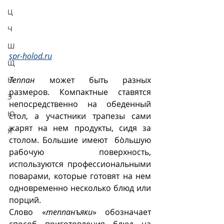
Ц
Ч
Ш
spr-holod.ru
Щ
Теппан
 может быть разных 
Ы
размеров. Компактные ставятся 
Э
непосредственно на обеденный 
Ю
стол, а участники трапезы сами 
жарят на нем продукты, сидя за 
Я
столом. Большие имеют  бòльшую 
рабочую поверхность, 
используются профессиональными 
поварами, которые готовят на нем 
одновременно несколько блюд или 
порций. 
Слово «
теппанъяки
» обозначает 
способ приготовления блюд на 