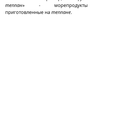
теппан
» - морепродукты 
приготовленные на 
теппане
.
Т
Recent Posts
See All