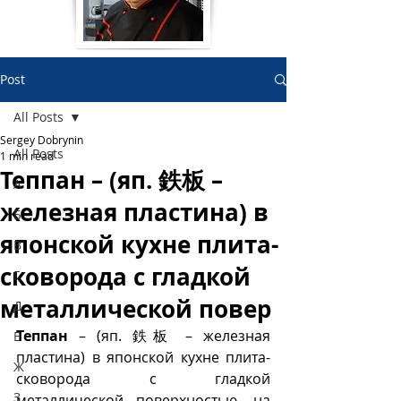
Post
All Posts
Sergey Dobrynin
All Posts
1 min read
Теппан – (яп. 鉄板 –
А
железная пластина) в
Б
японской кухне плита-
В
сковорода с гладкой
Г
металлической повер
Д
Теппан
 – (яп. 鉄板 – железная 
Е
пластина) в японской кухне плита-
Ж
сковорода с гладкой 
З
металлической поверхностью, на 