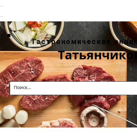
Гастрономическая энци
Татьянчико