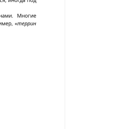
я, иногда под 
ами. Многие 
имер, «
террин