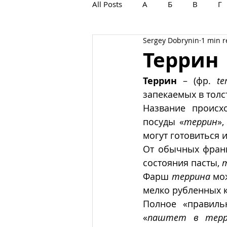
All Posts
А
Б
В
Г
Sergey Dobrynin
1 min 
С
Т
У
Ф
Х
Террин
Террин
 – (фр. 
te
запекаемых в толс
Название происх
посуды «
террин
»
могут готовиться и
От обычных франц
состояния пасты, 
Фарш 
террина
 мо
мелко рубленных 
Полное «правиль
«
паштет в терр