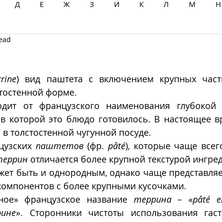
Д
Е
Ж
З
И
К
Л
М
Н
read
Ц
Ч
Ш
Щ
Ы
Э
Ю
Я
rrine
) вид паштета с включением крупных части
тостенной форме. 
одит от французского наименования глубокой 
, в которой это блюдо готовилось. В настоящее в
 в толстостенной чугунной посуде. 
узских 
паштетов
 (фр. 
pâté
), которые чаще всег
террин
 отличается более крупной текстурой ингред
жет быть и однородным, однако чаще представляе
компонентов с более крупными кусочками.
ное» французское название 
террина
 – «
pâté e
ине
». Сторонники чистоты использования гаст