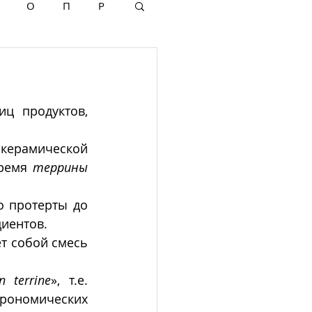
О
П
Р
ц продуктов, 
керамической 
ремя 
террины
о протерты до 
иентов. 
т собой смесь 
n terrine
», т.е. 
рономических 