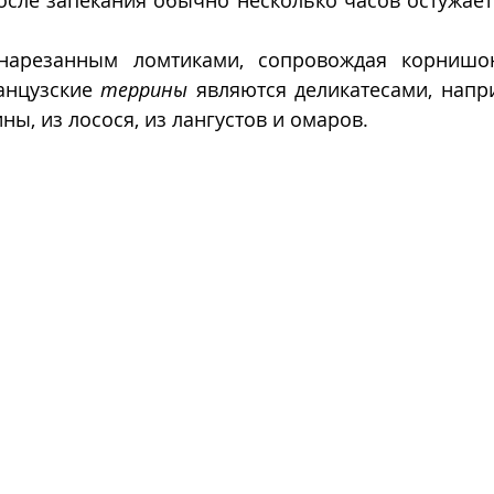
осле запекания обычно несколько часов остужаетс
 нарезанным ломтиками, сопровождая корнишон
нцузские 
террины
 являются деликатесами, напр
ины, из лосося, из лангустов и омаров.