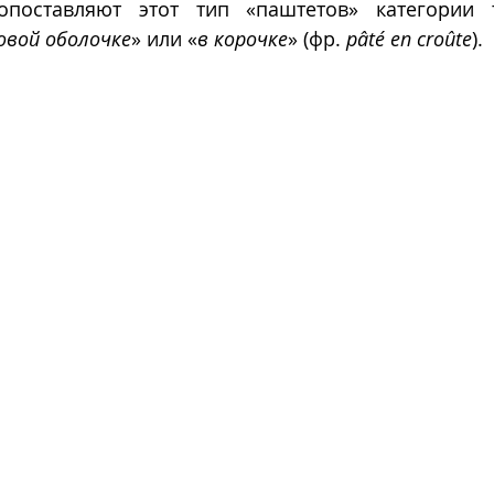
опоставляют этот тип «паштетов» категории т
вой оболочке
» или «
в корочке
» (фр. 
pâté en croûte
). 