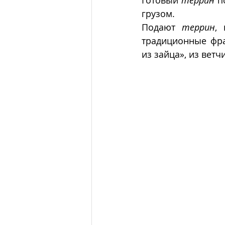
Готовый 
террин
 п
грузом. 
Подают 
террин
,
традиционные фра
из зайца», из ветч