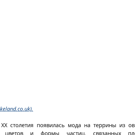
akeland.co.uk).
 ХХ столетия появилась мода на террины из ов
х цветов и формы частиц, связанных пло