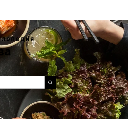
клопедия
ва