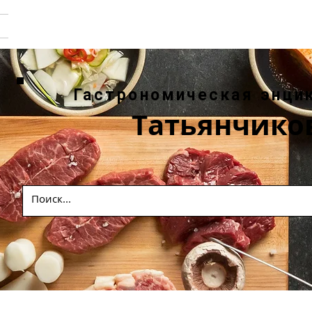
Гастрономическая энци
Татьянчико