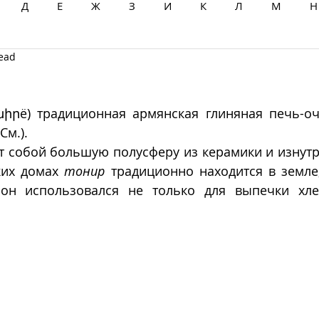
Д
Е
Ж
З
И
К
Л
М
Н
read
Ц
Ч
Ш
Щ
Ы
Э
Ю
Я
նիրë) традиционная армянская глиняная печь-оча
(См.).
т собой большую полусферу из керамики и изнутр
ких домах 
тонир
 традиционно находится в земле,
 он использовался не только для выпечки хле