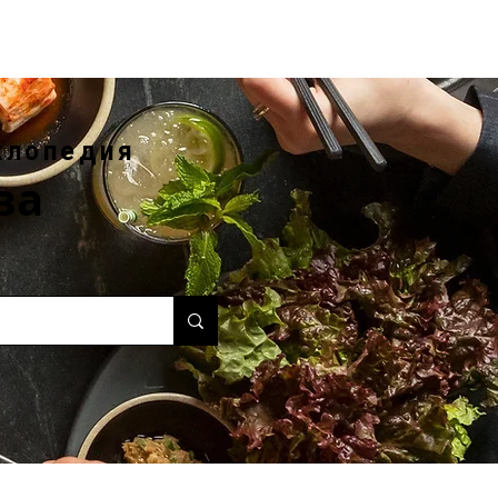
клопедия
ва