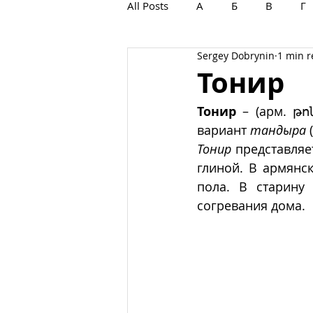
All Posts
А
Б
В
Г
Sergey Dobrynin
1 min 
С
Т
У
Ф
Х
Тонир
Тонир
 – (арм. թո
вариант 
тандыра
 
Тонир
 представляе
глиной. В армянс
пола. В старину
согревания дома.