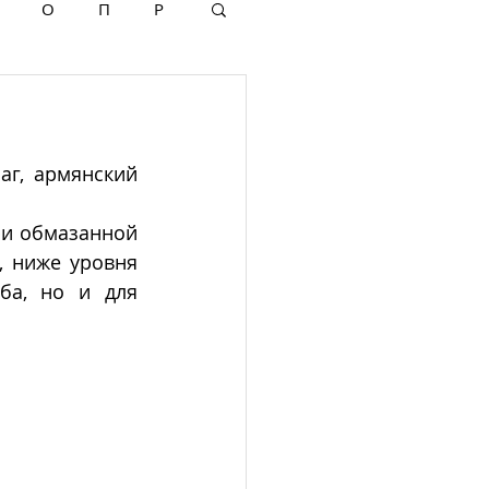
О
П
Р
г, армянский 
и обмазанной 
 ниже уровня 
ба, но и для 