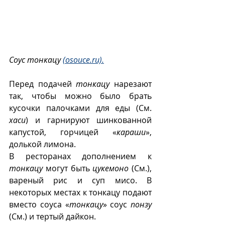
Соус тонкацу 
(osouce.ru).
Перед подачей 
тонкацу
 нарезают 
так, чтобы можно было брать 
кусочки палочками для еды (См. 
хаси
) и гарнируют шинкованной 
капустой, горчицей «
караши
», 
долькой лимона. 
В ресторанах дополнением к 
тонкацу
 могут быть 
цукемоно
 (См.), 
вареный рис и суп мисо. В 
некоторых местах к тонкацу подают 
вместо соуса «
тонкацу
» соус 
понзу
(См.) и тертый дайкон.