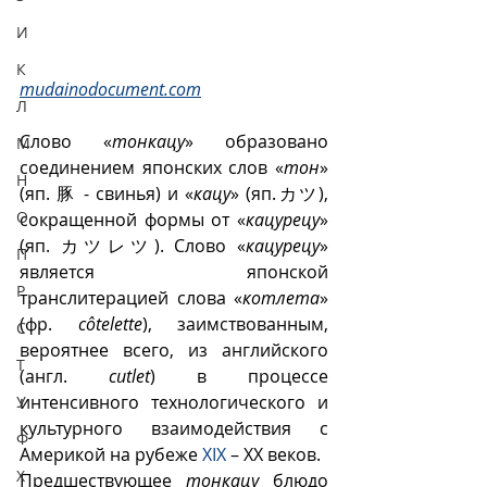
И
К
mudainodocument.com
Л
Слово «
тонкацу
» образовано 
М
соединением японских слов «
тон
» 
Н
(яп. 豚 - свинья) и «
кацу
» (яп.カツ), 
О
сокращенной формы от «
кацурецу
» 
(яп. カツレツ). Слово «
кацурецу
» 
П
является японской 
Р
транслитерацией слова «
котлета
» 
(фр. 
côtelette
), заимствованным, 
С
вероятнее всего, из английского 
Т
(англ. 
cutlet
) в процессе 
интенсивного технологического и 
У
культурного взаимодействия с 
Ф
Америкой на рубеже 
XIX
 – ХХ веков.
Х
Предшествующее 
тонкацу
 блюдо 