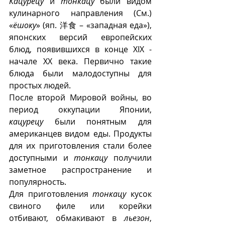
Кацурецу 
и 
тонкацу
 были видом 
кулинарного направления (См.) 
«
ёшоку
» (яп. 洋食 – «западная еда»), 
японских версий европейских 
блюд, появившихся в конце XIX - 
начале ХХ века. Первично такие 
блюда были малодоступны для 
простых людей.
После второй Мировой войны, во 
период оккупации Японии, 
кацурецу
 были понятным для 
американцев видом еды. Продукты 
для их приготовления стали более 
доступными и 
тонкацу
 получили 
заметное распространение и 
популярность.
Для приготовления 
тонкацу
 кусок 
свиного филе или корейки 
отбивают, обмакивают в 
льезон
, 