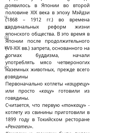
появилось в Японии во второй 
Ц
половине XIX века в эпоху Мэйдзи 
Ч
(1868 – 1912 гг.) во времена 
кардинальных реформ жизни 
Ш
японского общества. В это время в 
Щ
Японии после продолжительного 
Ы
(VII-XIX вв.) запрета, основанного на 
догмах буддизма, начали 
Э
употреблять мясо четвероногих 
Ю
наземных животных, прежде всего 
говядины
Я
Первоначально котлеты «
кацурецу
» 
или просто «
кацу
» готовили из 
говядины. 
Считается, что первую «
тонкацу
» - 
котлету из свинины приготовили в 
1899 году в Токийском ресторане 
«
Ренгатеи
». 