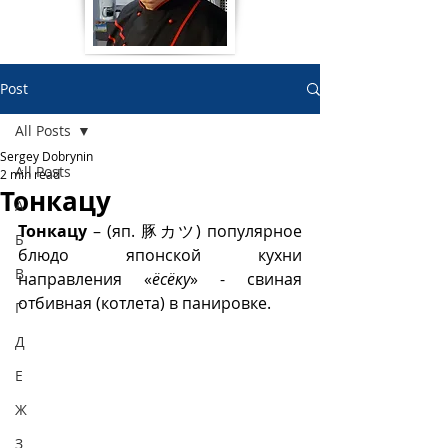
Post
All Posts
Sergey Dobrynin
All Posts
2 min read
Тонкацу
А
Тонкацу
 – (яп. 豚カツ) популярное 
Б
блюдо японской кухни 
В
направления «
ëсëку
» - свиная 
отбивная (котлета) в панировке. 
Г
Д
Е
Ж
З