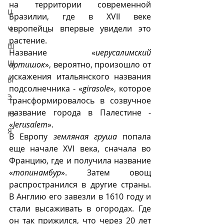
на территории современной 
Ц
Бразилии, где в XVII веке 
европейцы впервые увидели это 
Ч
растение. 
Ш
Название «
иерусалимский 
Щ
артишок
», вероятно, произошло от 
искажения итальянского названия 
Ы
подсолнечника - «
girasole
», которое 
Э
трансформировалось в созвучное 
название города в Палестине - 
Ю
«
Jerusalem
».
Я
В Европу 
земляная груша
 попала 
еще начале XVI века, сначала во 
Францию, где и получила название 
«
топинамбур
». Затем овощ 
распространился в другие страны. 
В Англию его завезли в 1610 году и 
стали высаживать в огородах. Где 
он так прижился, что через 20 лет 