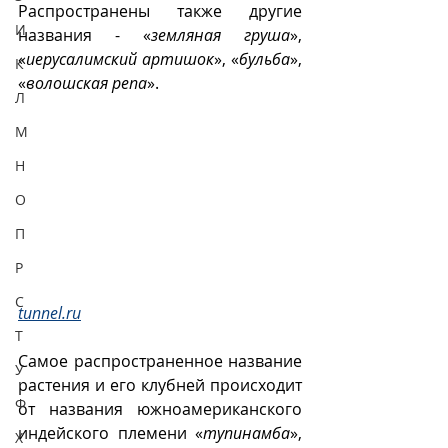
Распространены также другие 
И
названия - «
земляная груша
», 
«
иерусалимский артишок
», «
бульба
», 
К
«
волошская репа
».
Л
М
Н
О
П
Р
С
tunnel.ru
Т
Самое распространенное название 
У
растения и его клубней происходит 
Ф
от названия южноамериканского 
индейского племени «
тупинамба
», 
Х