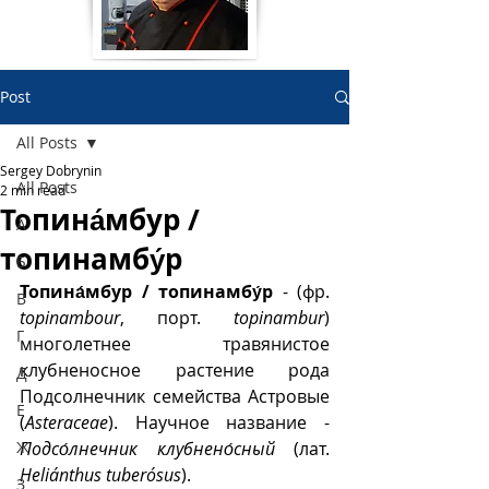
Post
All Posts
Sergey Dobrynin
All Posts
2 min read
Топина́мбур /
А
топинамбу́р
Б
Топина́мбур / топинамбу́р
 - (фр. 
В
topinambour
, порт. 
topinambur
) 
Г
многолетнее травянистое 
клубненосное растение рода 
Д
Подсолнечник семейства Астровые 
Е
(
Asteraceae
). Научное название - 
Ж
Подсо́лнечник клубнено́сный
 (лат. 
Heliánthus tuberósus
).
З