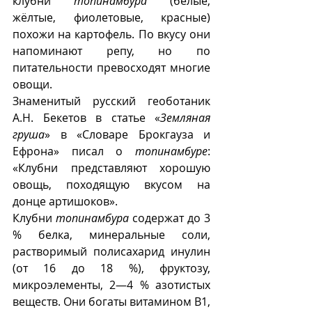
клубни 
топинамбура
 (белые, 
жёлтые, фиолетовые, красные) 
похожи на картофель. По вкусу они 
напоминают репу, но по 
питательности превосходят многие 
овощи.  
Знаменитый русский геоботаник 
А.Н. Бекетов в статье «
Земляная 
груша
» в «Словаре Брокгауза и 
Ефрона» писал о 
топинамбуре
: 
«Клубни представляют хорошую 
овощь, походящую вкусом на 
донце артишоков».
Клубни 
топинамбура
 содержат до 3 
% белка, минеральные соли, 
растворимый полисахарид инулин 
(от 16 до 18 %), фруктозу, 
микроэлементы, 2—4 % азотистых 
веществ. Они богаты витамином B1, 