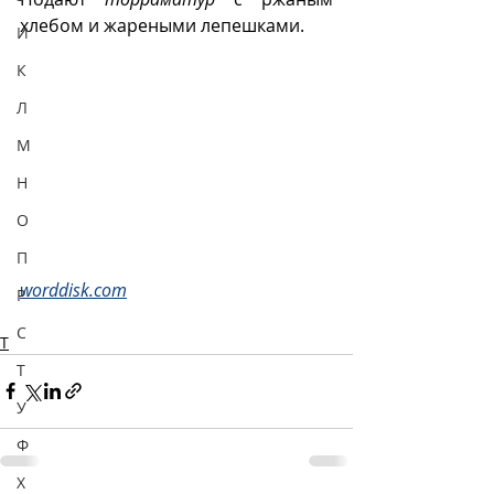
хлебом и жареными лепешками.
И
К
Л
М
Н
О
П
worddisk.com
Р
С
Т
Т
У
Ф
Х