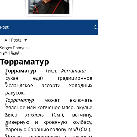
Post
All Posts
Sergey Dobrynin
All Posts
1 min read
Торраматур
А
Торраматур
 – (исл. 
Þorramatur
 – 
Б
сухая еда) традиционное 
В
исландское ассорти холодных 
закусок.
Г
Торраматур
 может включать 
Д
вяленое или копченое мясо, акулье 
мясо 
хакарль
 (См.), ветчину, 
Е
ливерную и кровяную колбасу, 
Ж
вареную баранью голову 
свид 
(См.). 
З
Подают 
торраматур
 с ржаным 