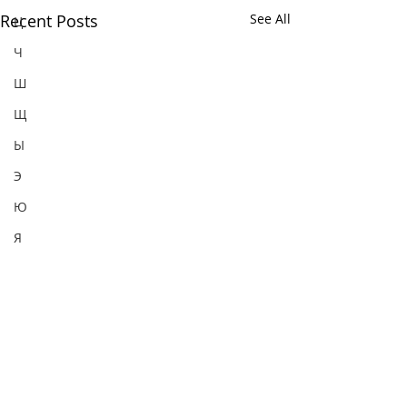
Recent Posts
See All
Ц
Ч
Ш
Щ
Ы
Э
Ю
Я
Comments