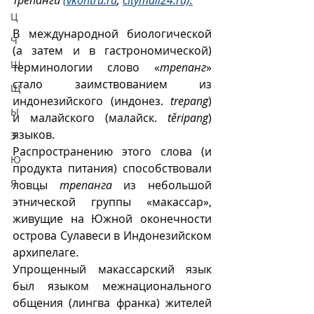
Трепанги 
(vkontru.ru
, 
citymall24.ru).
Ц
В международной биологической 
Ч
(а затем и в гастрономической) 
Ш
терминологии слово «
трепанг
» 
стало заимствованием из 
Щ
индонезийского (индонез. 
trepang
) 
Ы
и малайского (малайск. 
těripang
) 
языков. 
Э
Распространению этого слова (и 
Ю
продукта питания) способствовали 
Я
ловцы 
трепанга
 из небольшой 
этнической группы «макассар», 
живущие на Южной оконечности 
острова Сулавеси в Индонезийском 
архипелаге.
Упрощенный макассарский язык 
был языком межнационального 
общения (лингва франка) жителей 