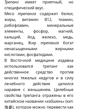
Трепанг
 имеет приятный, но 
специфический вкус. 
Мясо 
трепанга
 содержит белки, 
жиры, витамин В12, тиамин, 
рибофлавин, минеральные 
элементы, фосфор, магний, 
кальций, йод, железо, медь, 
марганец. Жир 
трепанга
 богат 
ненасыщенными жирными 
кислотами, фосфатидами. 
В Восточной медицине издавна 
использовался трепанг как 
действенное средство против 
многих тяжелых недугов и в силу 
лечебного действия целился 
наравне с женьшенем. Целебные 
свойства трепанга отражены в его 
китайском названии «
хайшень
» (кит. 
海參), которое можно перевести как 