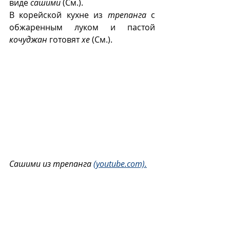
виде 
сашими
 (См.).
В корейской кухне из 
трепанга
 с 
обжаренным луком и пастой 
кочуджан
 готовят 
хе
 (См.).
Сашими из трепанга 
(youtube.com).