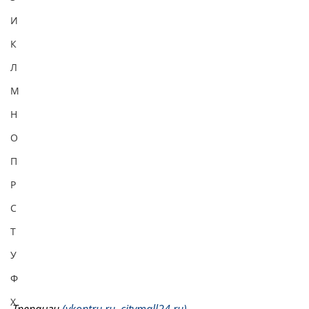
И
К
Л
М
Н
О
П
Р
С
Т
У
Ф
Х