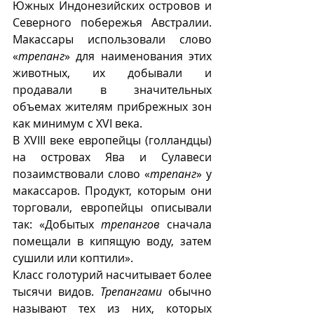
Южных Индонезийских островов и 
Северного побережья Австралии. 
Макассары использовали слово 
«
трепанг
» для наименования этих 
животных, их добывали и 
продавали в значительных 
объемах жителям прибрежных зон 
как минимум с XVI века.
В XVIII веке европейцы (голландцы) 
на островах Ява и Сулавеси 
позаимствовали слово «
трепанг
» у 
макассаров. Продукт, которым они 
торговали, европейцы описывали 
так: «Добытых 
трепангов
 сначала 
помещали в кипящую воду, затем 
сушили или коптили».  
Класс голотурий насчитывает более 
тысячи видов. 
Трепангами
 обычно 
называют тех из них, которых 