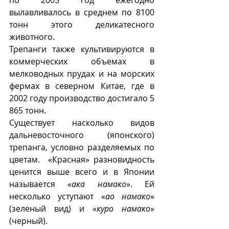
по 2005 год ежегодно 
вылавливалось в среднем по 8100 
тонн этого деликатесного 
животного. 
Трепанги также культивируются в 
коммерческих объемах в 
мелководных прудах и на морских 
фермах в северном Китае, где в 
2002 году производство достигало 5 
865 тонн.
Существует насколько видов 
дальневосточного (японского) 
трепанга, условно разделяемых по 
цветам.  «Красная» разновидность 
ценится выше всего и в Японии 
называется «
ака намако
». Ей 
несколько уступают «
ао намако
» 
(зеленый вид) и «
куро намако
» 
(черный).  