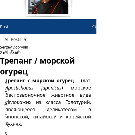
Post
All Posts
Sergey Dobrynin
All Posts
2 min read
Трепанг / морской
А
огурец
Б
Трепанг / морской огурец
 – (лат. 
В
Apostichopus japonicus
) морское 
Г
беспозвоночное животное вида 
Иглокожих из класса Голотурий, 
Д
являющееся деликатесом в 
Е
японской, китайской и корейской 
Ж
кухнях. 
З