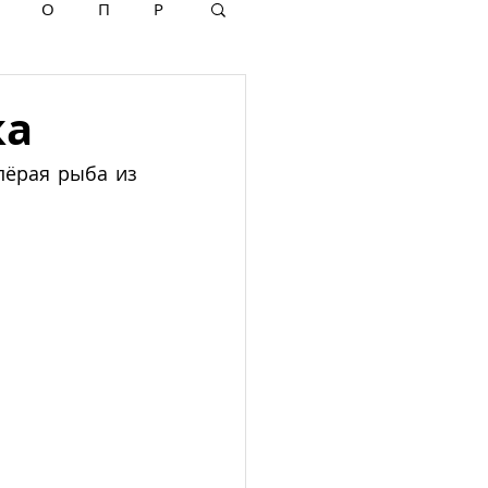
О
П
Р
ка
пëрая рыба из 