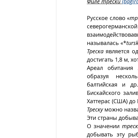
Филе трески 
(bagir
Русское слово «
тр
северогерманс
взаимодействова
называлась «*
turs
Треска
 является о
достигать 1,8 м, 
Ареал обитания 
образуя несколь
балтийская и др
Бискайского зали
Хаттерас (США) до
Треску
 можно назв
Эти страны добыв
О значении 
треск
добывать эту ры