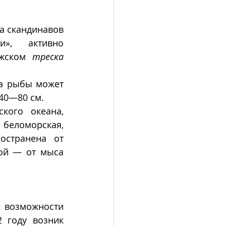
а скандинавов 
», активно 
жском 
треска
а рыбы может 
40—80 см. 
кого океана, 
еломорская, 
остранена от 
ой — от мыса 
 возможности 
 году возник 