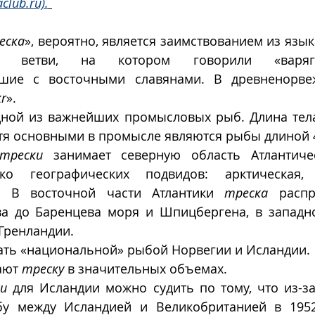
aclub.ru).
еска
», вероятно, является заимствованием из язык
кой ветви, на котором говорили «варяги
вшие с восточными славянами. В древненорве
kr
».
дной из важнейших промысловых рыб. Длина тел
хотя основными в промысле являются рыбы длиной 
трески
 занимает северную область Атлантичес
ко географических подвидов: арктическая, б
. В восточной части Атлантики 
треска
 распр
ва до Баренцева моря и Шпицбергена, в западн
 Гренландии.
ать «национальной» рыбой Норвегии и Исландии. 
ают 
треску
 в значительных объемах. 
и
 для Исландии можно судить по тому, что из-за
бу между Исландией и Великобританией в 1952