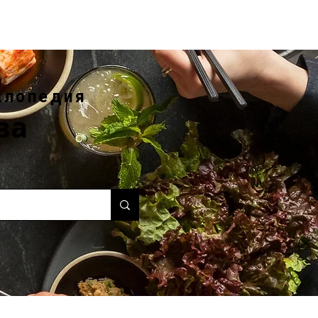
клопедия
ва