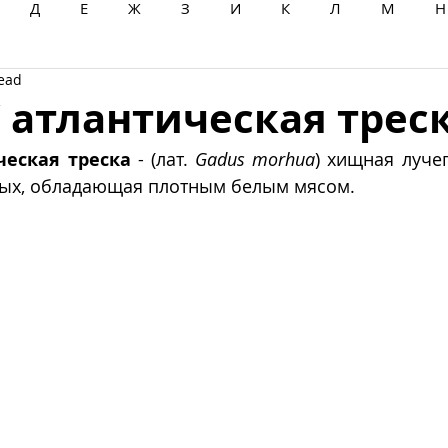
Д
Е
Ж
З
И
К
Л
М
Н
read
Ц
Ч
Ш
Щ
Ы
Э
Ю
Я
/ атлантическая трес
ческая треска
 - (лат. 
Gadus morhua
) хищная луче
вых, обладающая плотным белым мясом. 