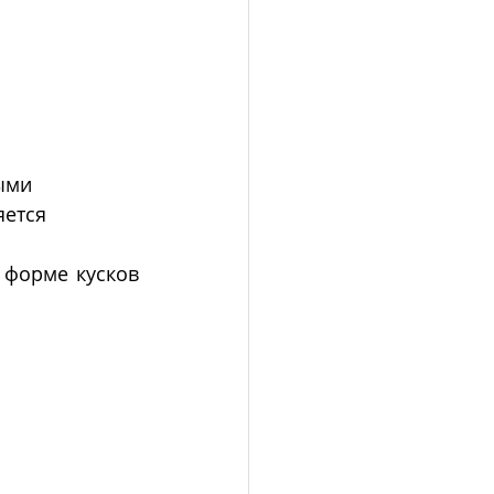
ыми 
ется 
форме кусков 