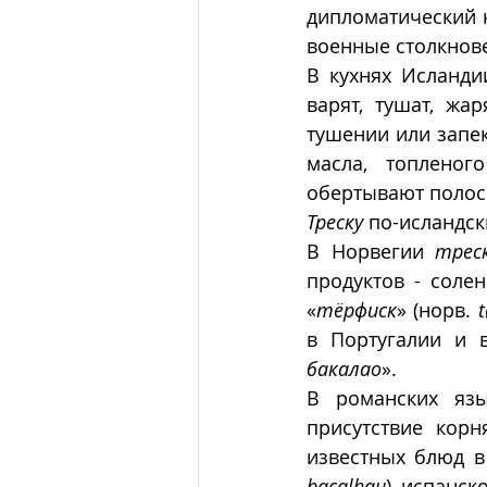
дипломатический к
военные столкнов
В кухнях Исланди
варят, тушат, жа
тушении или запек
масла, топленог
обертывают полоск
Треску
 по-исландс
В Норвегии 
трес
продуктов - соле
«
тëрфиск
» (норв. 
t
в Португалии и 
бакалао
».
В романских язы
присутствие корн
известных блюд в
bacalhau
), испанско