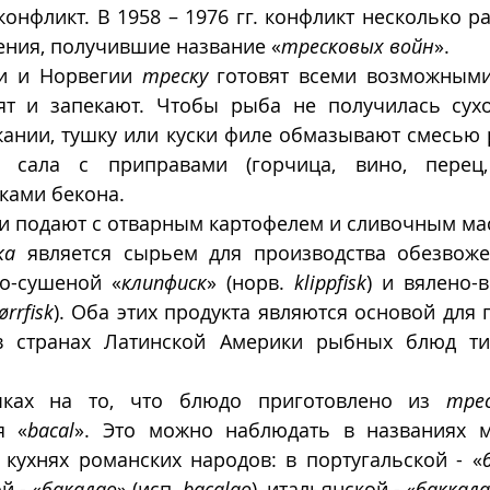
онфликт. В 1958 – 1976 гг. конфликт несколько ра
ения, получившие название «
тресковых войн
».
и и Норвегии 
треску
 готовят всеми возможными
рят и запекают. Чтобы рыба не получилась сухо
ании, тушку или куски филе обмазывают смесью р
о сала с приправами (горчица, вино, перец, 
ами бекона.  
ки подают с отварным картофелем и сливочным ма
ка
 является сырьем для производства обезвож
но-сушеной «
клипфиск
» (норв. 
klippfisk
) и вялено-
ørrfisk
). Оба этих продукта являются основой для 
в странах Латинской Америки рыбных блюд ти
ках на то, что блюдо приготовлено из 
тре
я «
bacal
». Это можно наблюдать в названиях м
 кухнях романских народов: в португальской - «
й - «
бакалао
» (исп. 
bacalao
), итальянской - «
баккала