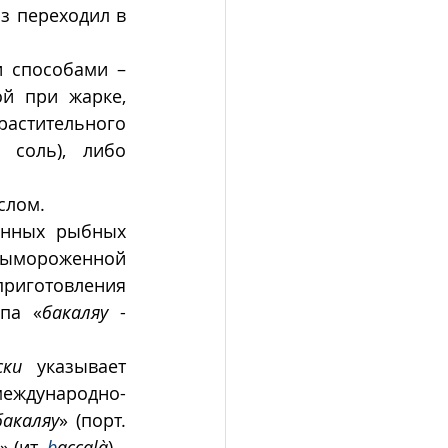
з переходил в 
 способами – 
й при жарке, 
астительного 
соль), либо 
слом.
енных рыбных 
вымороженной 
приготовления 
па «
бакаляу
 - 
ски
 указывает 
еждународно-
бакаляу
» (порт. 
» (ит. 
b
accalà
).