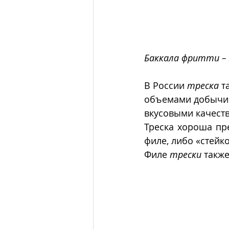
Баккала фритти – 
В России 
треска
 т
объемами добычи и
вкусовыми качеств
Треска хороша пре
филе, либо «стейко
Филе 
трески
 такж