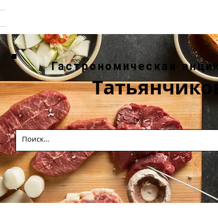
Гастрономическая энци
Татьянчико