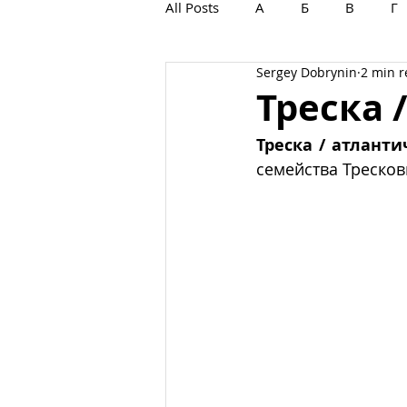
All Posts
А
Б
В
Г
Sergey Dobrynin
2 min 
С
Т
У
Ф
Х
Треска 
Треска / атланти
семейства Треско