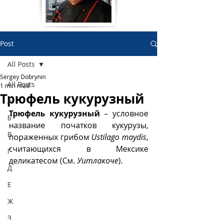
Post
All Posts
Sergey Dobrynin
All Posts
1 min read
Трюфель кукурузный
А
Трюфель кукурузный
 – условное 
Б
название початков кукурузы, 
В
пораженных грибом 
Ustilago maydis
, 
считающихся в Мексике 
Г
деликатесом (См.
Уитлакоче
).
Д
Е
Ж
З