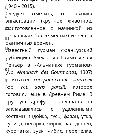
1940 – 2015).
Ц
Следует отметить, что техника 
Ч
энгастрации (крупное животное, 
приготовленное с начинкой из 
Ш
нескольких более мелких) известна 
Щ
с античных времен. 
Ы
Известный гурман французский 
публицист Александр Гримо де ля 
Э
Реньер в «Альманахе гурманов» 
Ю
(фр. 
Almanach des Gourmands
, 1807) 
описывал «
несравненное жаркое
» 
Я
(фр. 
rôti sans pareil
), которое 
готовили еще в Древнем Риме. В 
крупную дрофу последовательно 
закладывались с удаленными 
костями индейка, гусь, фазан, утка, 
курица, цесарка, чирок, вальдшнеп, 
куропатка, зуёк, чибис, перепёлка, 