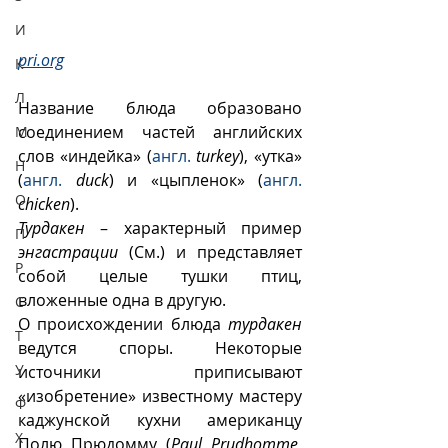
И
pri.org
К
Л
Название блюда образовано 
соединением частей английских 
М
слов «индейка» (
англ.
turkey
), «утка» 
Н
(
англ.
duck
) и «цыпленок» (
англ.
О
chicken
).  
Турдакен
 – характерный пример 
П
энгастрации
 (См.) и представляет 
Р
собой целые тушки птиц, 
вложенные одна в другую.
С
О происхождении блюда 
турдакен
Т
ведутся споры. Некоторые 
У
источники приписывают 
«изобретение» известному мастеру 
Ф
каджунской кухни американцу 
Х
Полю Прюдомму (
Paul Prudhomme
, 