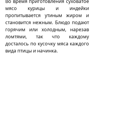
Во время приготовления суховатое 
мясо курицы и индейки 
пропитывается утиным жиром и 
становится нежным. Блюдо подают 
горячим или холодным, нарезав 
ломтями, так что каждому 
досталось по кусочку мяса каждого 
вида птицы и начинка.
twentytwowords.com
В Великобритании для 
наименования 
турдакена
 также 