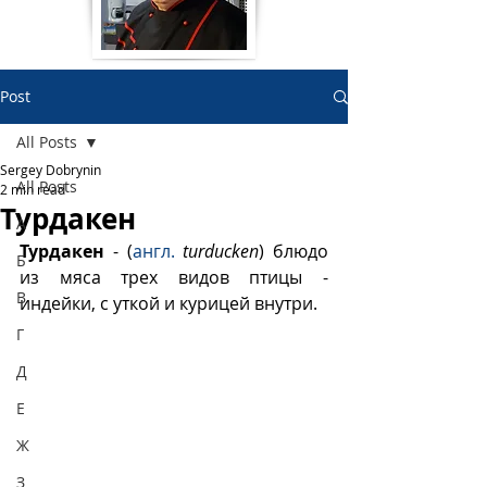
Post
All Posts
Sergey Dobrynin
All Posts
2 min read
Турдакен
А
Турдакен
 - (
англ.
 turducken
) блюдо 
Б
из мяса трех видов птицы - 
В
индейки, с уткой и курицей внутри.  
Г
Д
Е
Ж
З