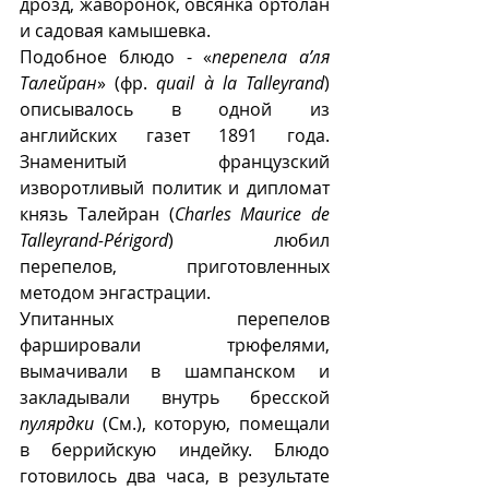
дрозд, жаворонок, овсянка ортолан 
и садовая камышевка.
Подобное блюдо - «
перепела а’ля 
Талейран
» (фр. 
quail à la Talleyrand
) 
описывалось в одной из 
английских газет 1891 года. 
Знаменитый французский 
изворотливый политик и дипломат 
князь Талейран (
Charles Maurice de 
Talleyrand-Périgord
) любил 
перепелов, приготовленных 
методом энгастрации.
Упитанных перепелов 
фаршировали трюфелями, 
вымачивали в шампанском и 
закладывали внутрь бресской 
пулярдки
 (См.), которую, помещали 
в беррийскую индейку. Блюдо 
готовилось два часа, в результате 