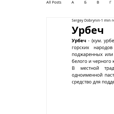
All Posts
А
Б
В
Г
Sergey Dobrynin
1 min 
С
Т
У
Ф
Х
Урбеч
Урбеч
 - (кум. урб
горских народов
поджаренных или 
белого и черного 
В местной тра
одноименной паст
средство для подд