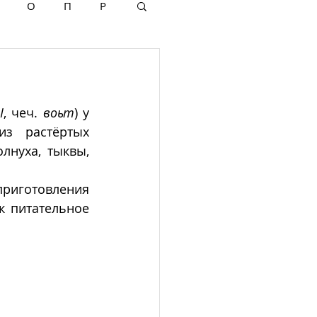
О
П
Р
I
, чеч. 
воьт
) у 
з растёртых 
нуха, тыквы, 
иготовления 
 питательное 