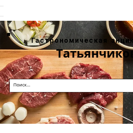
Гастрономическая энци
Татьянчико