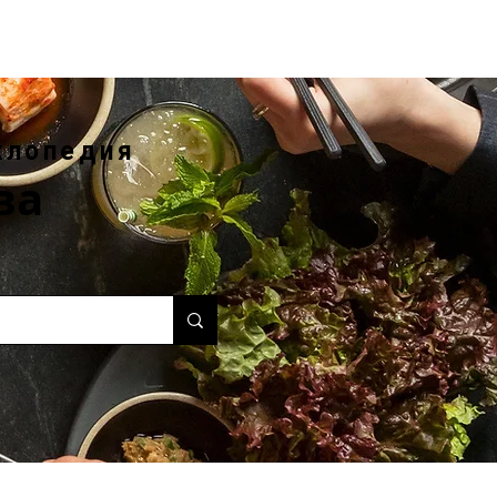
клопедия
ва