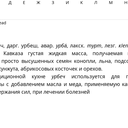
Д
Е
Ж
З
И
К
Л
М
Н
read
Ц
Ч
Ш
Щ
Ы
Э
Ю
Я
еч, дарг. урбеш, авар. 
урба́
, лакск. 
турт
, лезг. 
кӏеп
 Кавказа густая жидкая масса, получаемая и
просто высушенных семян конопли, льна, подсол
кунжута, абрикосовых косточек и орехов. 
диционной кухне 
урбеч
 используется для пр
ы с добавлением масла и меда, применяемую как
ержания сил, при лечении болезней