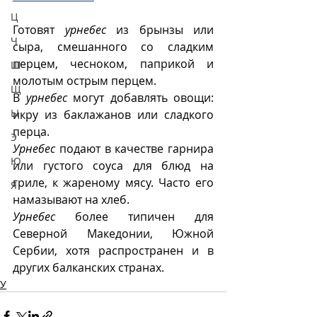
Ц
Готовят 
урнебес
 из брынзы или 
Ч
сыра, смешанного со сладким 
перцем, чесноком, паприкой и 
Ш
молотым острым перцем. 
Щ
В 
урнебес
 могут добавлять овощи: 
Ы
икру из баклажанов или сладкого 
перца.
Э
Урнебес
 подают в качестве гарнира 
Ю
или густого соуса для блюд на 
гриле, к жареному мясу. Часто его 
Я
намазывают на хлеб. 
Урнебес
 более типичен для 
Северной Македонии, Южной 
Сербии, хотя распространен и в 
других балканских странах. 
У