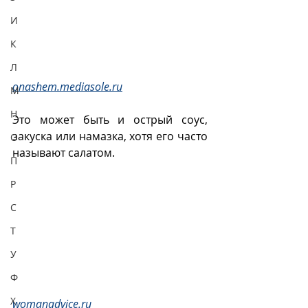
И
К
Л
onashem.mediasole.ru
М
Н
Это может быть и острый соус, 
закуска или намазка, хотя его часто 
О
называют салатом. 
П
Р
С
Т
У
Ф
Х
womanadvice.ru