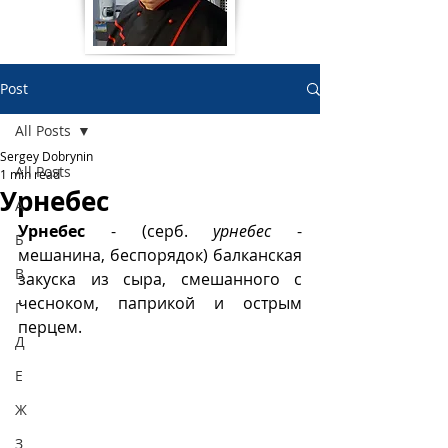
Post
All Posts
Sergey Dobrynin
All Posts
1 min read
Урнебес
А
Урнебес
 - (серб. 
урнебес
 - 
Б
мешанина, беспорядок) балканская 
В
закуска из сыра, смешанного с 
чесноком, паприкой и острым 
Г
перцем. 
Д
Е
Ж
З