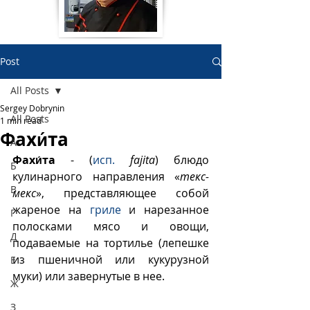
Post
All Posts
Sergey Dobrynin
All Posts
1 min read
Фахи́та
А
Фахи́та
 - (
исп.
fajita
) блюдо 
Б
кулинарного направления «
текс-
В
мекс
», представляющее собой 
жареное на 
гриле
 и нарезанное 
Г
полосками мясо и овощи, 
Д
подаваемые на тортилье (лепешке 
из пшеничной или кукурузной 
Е
муки) или завернутые в нее. 
Ж
З