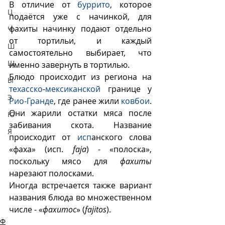
В отличие от 
буррито
, которое 
Ц
подаётся уже с начинкой, для 
фахиты начинку подают отдельно 
Ч
от тортильи, и каждый 
Ш
самостоятельно выбирает, что 
Щ
именно завернуть в тортилью.
Блюдо происходит из региона на 
Ы
техасско
-
мексиканской
 границе у 
Э
Рио-Гранде
, где ранее жили 
ковбои
. 
Они жарили остатки мяса после 
Ю
забивания скота. Название 
Я
происходит от 
исп
анского слова 
«фаха» (исп. 
faja
) - «полоска», 
поскольку мясо для 
фахиты
нарезают полосками.
Иногда встречается также вариант 
названия блюда во множественном 
числе - «
фахитос
» (
fajitos
).
Ф