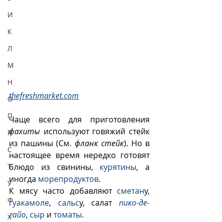
И
К
Л
М
Н
thefreshmarket.com
О
П
Чаще всего для приготовления 
фахиты
 используют говяжий стейк 
Р
из пашины (См. 
фланк стейк
). Но в 
С
настоящее время нередко готовят 
блюдо из свинины, 
курятины
, а 
Т
иногда 
морепродуктов
. 
У
К мясу часто добавляют 
сметан
у, 
Ф
гуакамоле
, 
сальс
у, салат 
пико-де-
гайо
, 
сыр
 и 
томаты
.
Х